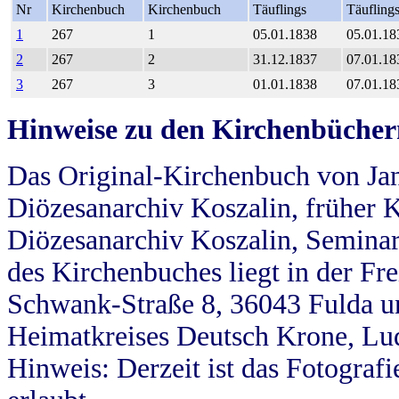
Nr
Kirchenbuch
Kirchenbuch
Täuflings
Täufling
1
267
1
05.01.1838
05.01.18
2
267
2
31.12.1837
07.01.18
3
267
3
01.01.1838
07.01.18
Hinweise zu den Kirchenbücher
Das Original-Kirchenbuch von Jan
Diözesanarchiv Koszalin, früher Kö
Diözesanarchiv Koszalin, Seminar
des Kirchenbuches liegt in der Fr
Schwank-Straße 8, 36043 Fulda u
Heimatkreises Deutsch Krone, Lu
Hinweis: Derzeit ist das Fotograf