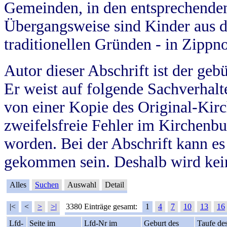
Gemeinden, in den entsprechende
Übergangsweise sind Kinder aus 
traditionellen Gründen - in Zippn
Autor dieser Abschrift ist der geb
Er weist auf folgende Sachverhalte
von einer Kopie des Original-Kirc
zweifelsfreie Fehler im Kirchenbuc
worden. Bei der Abschrift kann e
gekommen sein. Deshalb wird kein
Alles
Suchen
Auswahl
Detail
|<
<
>
>|
3380 Einträge gesamt:
1
4
7
10
13
16
Lfd-
Seite im
Lfd-Nr im
Geburt des
Taufe de