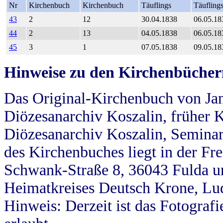
Nr
Kirchenbuch
Kirchenbuch
Täuflings
Täufling
43
2
12
30.04.1838
06.05.18
44
2
13
04.05.1838
06.05.18
45
3
1
07.05.1838
09.05.18
Hinweise zu den Kirchenbücher
Das Original-Kirchenbuch von Jan
Diözesanarchiv Koszalin, früher Kö
Diözesanarchiv Koszalin, Seminar
des Kirchenbuches liegt in der Fr
Schwank-Straße 8, 36043 Fulda u
Heimatkreises Deutsch Krone, Lu
Hinweis: Derzeit ist das Fotograf