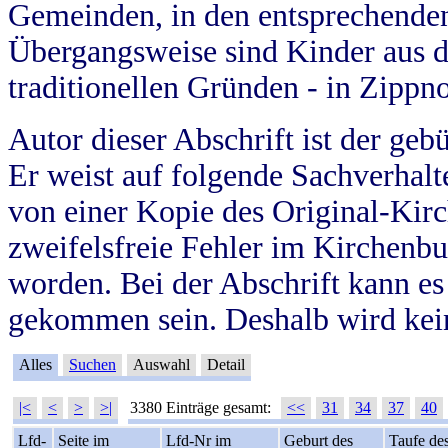
Gemeinden, in den entsprechende
Übergangsweise sind Kinder aus 
traditionellen Gründen - in Zippn
Autor dieser Abschrift ist der geb
Er weist auf folgende Sachverhalte
von einer Kopie des Original-Kirc
zweifelsfreie Fehler im Kirchenbuc
worden. Bei der Abschrift kann e
gekommen sein. Deshalb wird kein
Alles
Suchen
Auswahl
Detail
|<
<
>
>|
3380 Einträge gesamt:
<<
31
34
37
40
Lfd-
Seite im
Lfd-Nr im
Geburt des
Taufe de