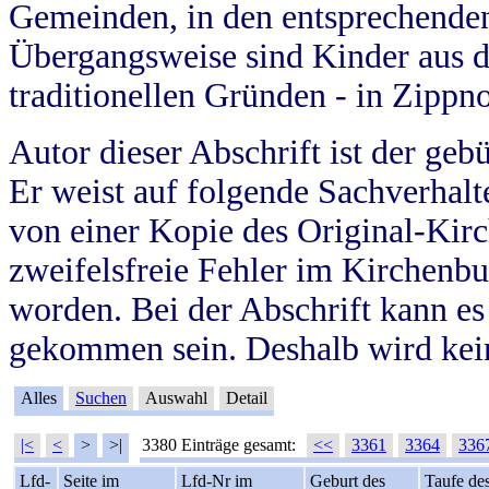
Gemeinden, in den entsprechende
Übergangsweise sind Kinder aus 
traditionellen Gründen - in Zippn
Autor dieser Abschrift ist der geb
Er weist auf folgende Sachverhalte
von einer Kopie des Original-Kirc
zweifelsfreie Fehler im Kirchenbuc
worden. Bei der Abschrift kann e
gekommen sein. Deshalb wird kein
Alles
Suchen
Auswahl
Detail
|<
<
>
>|
3380 Einträge gesamt:
<<
3361
3364
336
Lfd-
Seite im
Lfd-Nr im
Geburt des
Taufe de