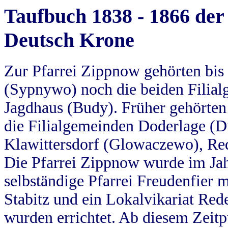
Taufbuch 1838 - 1866 der
Deutsch Krone
Zur Pfarrei Zippnow gehörten bi
(Sypnywo) noch die beiden Filial
Jagdhaus (Budy). Früher gehörten 
die Filialgemeinden Doderlage (D
Klawittersdorf (Glowaczewo), Red
Die Pfarrei Zippnow wurde im Jah
selbständige Pfarrei Freudenfier m
Stabitz und ein Lokalvikariat Red
wurden errichtet. Ab diesem Zeitp