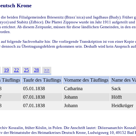
Deutsch Krone
ie beiden Filialgemeinden Briesenitz (Brzez`nica) und Jagdhaus (Budy). Früher g
yce) und Stabitz (Zdbice). Die Pfarrei Zippnow wurde im Jahr 1911 aufgeteilt und e
en errichtet. Ab diesem Zeitpunkt, müssen für diese ländlichen Gemeinden, in den
worden.
 auf folgende Sachverhalte hin: Die vorliegende Transkription ist von einer Kopie 
aber dennoch zu Übertragungsfehlern gekommen sein. Deshalb wird kein Anspruch auf 
19
22
25
28
>>
 Täuflings
Taufe des Täuflings
Vorname des Täuflings
Name des Va
8
05.01.1838
Catharina
Sack
7
07.01.1838
Johann
Höfft
8
07.01.1838
Johann
Heidkrüger
iv Koszalin, früher Köslin, in Polen. Die Anschrift lautet: Diözesanarchiv Koszal
v der Heimatstube des Heimatkreises Deutsch Krone, Ludwigsweg 10, 49152 Bad Ess