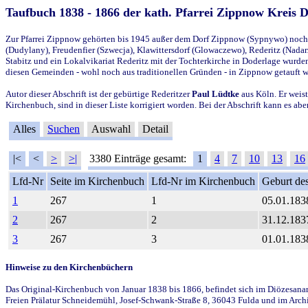
Taufbuch 1838 - 1866 der kath. Pfarrei Zippnow Kreis 
Zur Pfarrei Zippnow gehörten bis 1945 außer dem Dorf Zippnow (Sypnywo) noch d
(Dudylany), Freudenfier (Szwecja), Klawittersdorf (Glowaczewo), Rederitz (Nadarz
Stabitz und ein Lokalvikariat Rederitz mit der Tochterkirche in Doderlage wurd
diesen Gemeinden - wohl noch aus traditionellen Gründen - in Zippnow getauft 
Autor dieser Abschrift ist der gebürtige Rederitzer
Paul Lüdtke
aus Köln. Er weist
Kirchenbuch, sind in dieser Liste korrigiert worden. Bei der Abschrift kann es 
Alles
Suchen
Auswahl
Detail
|<
<
>
>|
3380 Einträge gesamt:
1
4
7
10
13
16
Lfd-Nr
Seite im Kirchenbuch
Lfd-Nr im Kirchenbuch
Geburt des
1
267
1
05.01.183
2
267
2
31.12.183
3
267
3
01.01.183
Hinweise zu den Kirchenbüchern
Das Original-Kirchenbuch von Januar 1838 bis 1866, befindet sich im Diözesanarch
Freien Prälatur Schneidemühl, Josef-Schwank-Straße 8, 36043 Fulda und im Archi