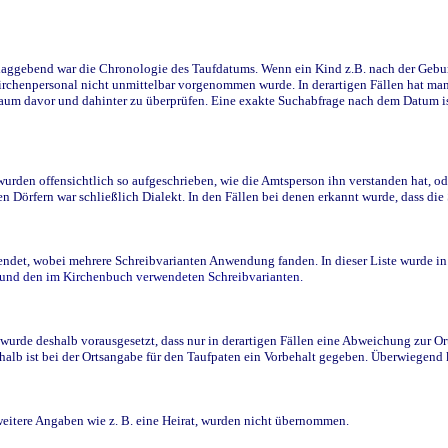
ggebend war die Chronologie des Taufdatums. Wenn ein Kind z.B. nach der Geburt 
rchenpersonal nicht unmittelbar vorgenommen wurde. In derartigen Fällen hat man d
raum davor und dahinter zu überprüfen. Eine exakte Suchabfrage nach dem Datum i
den offensichtlich so aufgeschrieben, wie die Amtsperson ihn verstanden hat, ode
n Dörfern war schließlich Dialekt. In den Fällen bei denen erkannt wurde, dass di
t, wobei mehrere Schreibvarianten Anwendung fanden. In dieser Liste wurde in de
n und den im Kirchenbuch verwendeten Schreibvarianten.
wurde deshalb vorausgesetzt, dass nur in derartigen Fällen eine Abweichung zur O
eshalb ist bei der Ortsangabe für den Taufpaten ein Vorbehalt gegeben. Überwiegen
weitere Angaben wie z. B. eine Heirat, wurden nicht übernommen.