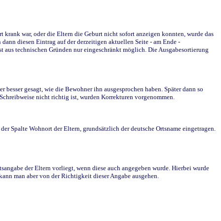
krank war, oder die Eltern die Geburt nicht sofort anzeigen konnten, wurde das
ann diesen Eintrag auf der derzeitigen aktuellen Seite - am Ende -
st aus technischen Gründen nur eingeschränkt möglich. Die Ausgabesortierung
r besser gesagt, wie die Bewohner ihn ausgesprochen haben. Später dann so
e Schreibweise nicht richtig ist, wurden Korrekturen vorgenommen.
r Spalte Wohnort der Eltern, grundsätzlich der deutsche Ortsname eingetragen.
rtsangabe der Eltern vorliegt, wenn diese auch angegeben wurde. Hierbei wurde
d kann man aber von der Richtigkeit dieser Angabe ausgehen.