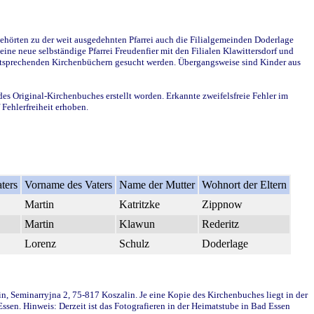
ehörten zu der weit ausgedehnten Pfarrei auch die Filialgemeinden Doderlage
ine neue selbständige Pfarrei Freudenfier mit den Filialen Klawittersdorf und
 entsprechenden Kirchenbüchern gesucht werden. Übergangsweise sind Kinder aus
des Original-Kirchenbuches erstellt worden. Erkannte zweifelsfreie Fehler im
Fehlerfreiheit erhoben.
ters
Vorname des Vaters
Name der Mutter
Wohnort der Eltern
Martin
Katritzke
Zippnow
Martin
Klawun
Rederitz
Lorenz
Schulz
Doderlage
in, Seminarryjna 2, 75-817 Koszalin. Je eine Kopie des Kirchenbuches liegt in der
en. Hinweis: Derzeit ist das Fotografieren in der Heimatstube in Bad Essen