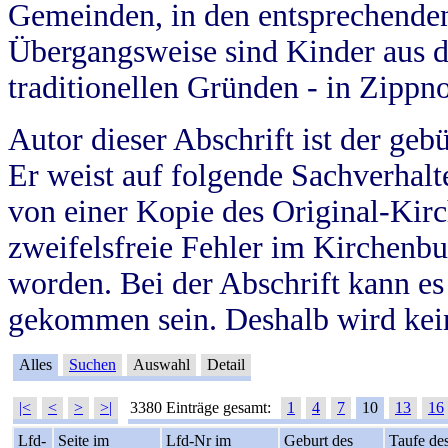
Gemeinden, in den entsprechende
Übergangsweise sind Kinder aus 
traditionellen Gründen - in Zippn
Autor dieser Abschrift ist der geb
Er weist auf folgende Sachverhalte
von einer Kopie des Original-Kirc
zweifelsfreie Fehler im Kirchenbuc
worden. Bei der Abschrift kann e
gekommen sein. Deshalb wird kein
Alles
Suchen
Auswahl
Detail
|<
<
>
>|
3380 Einträge gesamt:
1
4
7
10
13
16
Lfd-
Seite im
Lfd-Nr im
Geburt des
Taufe de