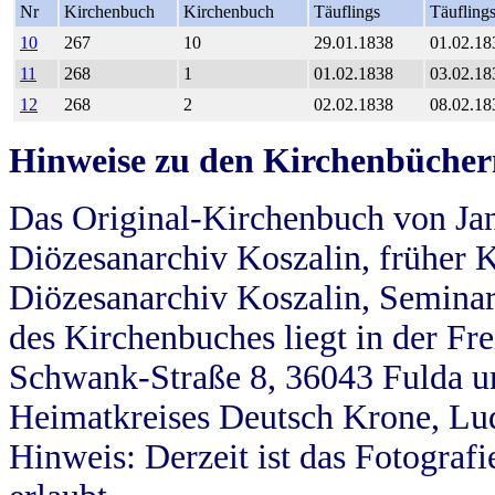
Nr
Kirchenbuch
Kirchenbuch
Täuflings
Täufling
10
267
10
29.01.1838
01.02.18
11
268
1
01.02.1838
03.02.18
12
268
2
02.02.1838
08.02.18
Hinweise zu den Kirchenbücher
Das Original-Kirchenbuch von Jan
Diözesanarchiv Koszalin, früher Kö
Diözesanarchiv Koszalin, Seminar
des Kirchenbuches liegt in der Fr
Schwank-Straße 8, 36043 Fulda u
Heimatkreises Deutsch Krone, Lu
Hinweis: Derzeit ist das Fotograf