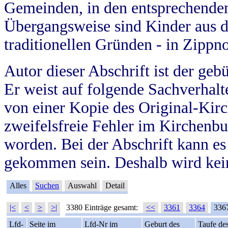
Gemeinden, in den entsprechende
Übergangsweise sind Kinder aus 
traditionellen Gründen - in Zippn
Autor dieser Abschrift ist der geb
Er weist auf folgende Sachverhalte
von einer Kopie des Original-Kirc
zweifelsfreie Fehler im Kirchenbuc
worden. Bei der Abschrift kann e
gekommen sein. Deshalb wird kein
Alles
Suchen
Auswahl
Detail
|<
<
>
>|
3380 Einträge gesamt:
<<
3361
3364
336
Lfd-
Seite im
Lfd-Nr im
Geburt des
Taufe de