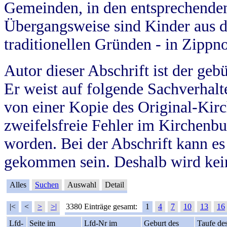
Gemeinden, in den entsprechende
Übergangsweise sind Kinder aus 
traditionellen Gründen - in Zippn
Autor dieser Abschrift ist der geb
Er weist auf folgende Sachverhalte
von einer Kopie des Original-Kirc
zweifelsfreie Fehler im Kirchenbuc
worden. Bei der Abschrift kann e
gekommen sein. Deshalb wird kein
Alles
Suchen
Auswahl
Detail
|<
<
>
>|
3380 Einträge gesamt:
1
4
7
10
13
16
Lfd-
Seite im
Lfd-Nr im
Geburt des
Taufe de