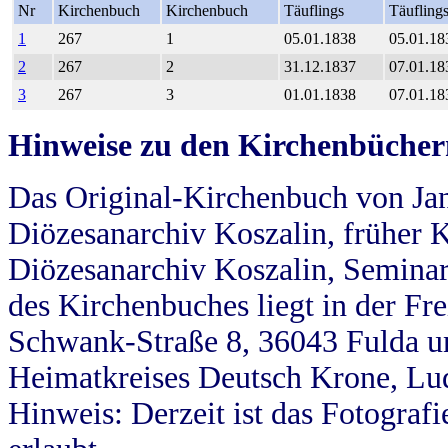
Nr
Kirchenbuch
Kirchenbuch
Täuflings
Täufling
1
267
1
05.01.1838
05.01.18
2
267
2
31.12.1837
07.01.18
3
267
3
01.01.1838
07.01.18
Hinweise zu den Kirchenbücher
Das Original-Kirchenbuch von Jan
Diözesanarchiv Koszalin, früher Kö
Diözesanarchiv Koszalin, Seminar
des Kirchenbuches liegt in der Fr
Schwank-Straße 8, 36043 Fulda u
Heimatkreises Deutsch Krone, Lu
Hinweis: Derzeit ist das Fotograf