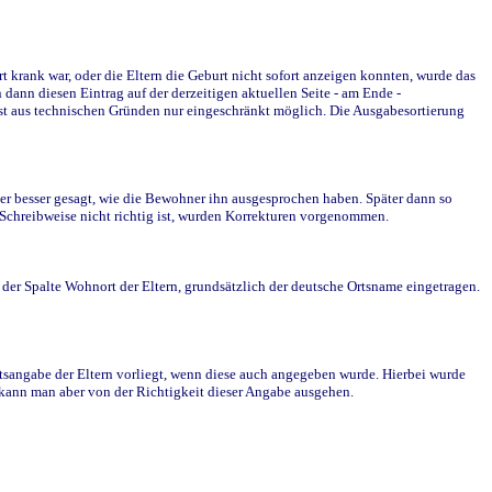
krank war, oder die Eltern die Geburt nicht sofort anzeigen konnten, wurde das
ann diesen Eintrag auf der derzeitigen aktuellen Seite - am Ende -
st aus technischen Gründen nur eingeschränkt möglich. Die Ausgabesortierung
r besser gesagt, wie die Bewohner ihn ausgesprochen haben. Später dann so
e Schreibweise nicht richtig ist, wurden Korrekturen vorgenommen.
r Spalte Wohnort der Eltern, grundsätzlich der deutsche Ortsname eingetragen.
rtsangabe der Eltern vorliegt, wenn diese auch angegeben wurde. Hierbei wurde
d kann man aber von der Richtigkeit dieser Angabe ausgehen.