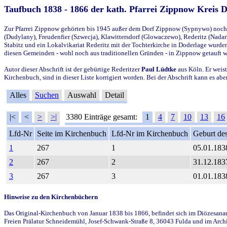
Taufbuch 1838 - 1866 der kath. Pfarrei Zippnow Kreis 
Zur Pfarrei Zippnow gehörten bis 1945 außer dem Dorf Zippnow (Sypnywo) noch d
(Dudylany), Freudenfier (Szwecja), Klawittersdorf (Glowaczewo), Rederitz (Nadarz
Stabitz und ein Lokalvikariat Rederitz mit der Tochterkirche in Doderlage wurd
diesen Gemeinden - wohl noch aus traditionellen Gründen - in Zippnow getauft 
Autor dieser Abschrift ist der gebürtige Rederitzer
Paul Lüdtke
aus Köln. Er weist
Kirchenbuch, sind in dieser Liste korrigiert worden. Bei der Abschrift kann es 
Alles
Suchen
Auswahl
Detail
|<
<
>
>|
3380 Einträge gesamt:
1
4
7
10
13
16
Lfd-Nr
Seite im Kirchenbuch
Lfd-Nr im Kirchenbuch
Geburt des
1
267
1
05.01.183
2
267
2
31.12.183
3
267
3
01.01.183
Hinweise zu den Kirchenbüchern
Das Original-Kirchenbuch von Januar 1838 bis 1866, befindet sich im Diözesanarch
Freien Prälatur Schneidemühl, Josef-Schwank-Straße 8, 36043 Fulda und im Archi