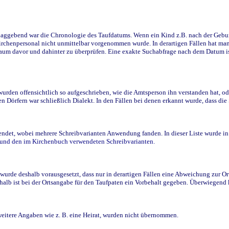
ggebend war die Chronologie des Taufdatums. Wenn ein Kind z.B. nach der Geburt 
rchenpersonal nicht unmittelbar vorgenommen wurde. In derartigen Fällen hat man d
raum davor und dahinter zu überprüfen. Eine exakte Suchabfrage nach dem Datum i
den offensichtlich so aufgeschrieben, wie die Amtsperson ihn verstanden hat, ode
n Dörfern war schließlich Dialekt. In den Fällen bei denen erkannt wurde, dass di
t, wobei mehrere Schreibvarianten Anwendung fanden. In dieser Liste wurde in de
n und den im Kirchenbuch verwendeten Schreibvarianten.
wurde deshalb vorausgesetzt, dass nur in derartigen Fällen eine Abweichung zur O
eshalb ist bei der Ortsangabe für den Taufpaten ein Vorbehalt gegeben. Überwiegen
weitere Angaben wie z. B. eine Heirat, wurden nicht übernommen.