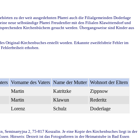
ehörten zu der weit ausgedehnten Pfarrei auch die Filialgemeinden Doderlage
ine neue selbständige Pfarrei Freudenfier mit den Filialen Klawittersdorf und
 entsprechenden Kirchenbüchern gesucht werden. Übergangsweise sind Kinder aus
des Original-Kirchenbuches erstellt worden. Erkannte zweifelsfreie Fehler im
Fehlerfreiheit erhoben.
ters
Vorname des Vaters
Name der Mutter
Wohnort der Eltern
Martin
Katritzke
Zippnow
Martin
Klawun
Rederitz
Lorenz
Schulz
Doderlage
in, Seminarryjna 2, 75-817 Koszalin. Je eine Kopie des Kirchenbuches liegt in der
en. Hinweis: Derzeit ist das Fotografieren in der Heimatstube in Bad Essen