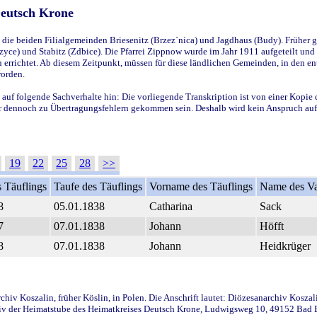
Deutsch Krone
ie beiden Filialgemeinden Briesenitz (Brzez`nica) und Jagdhaus (Budy). Früher g
yce) und Stabitz (Zdbice). Die Pfarrei Zippnow wurde im Jahr 1911 aufgeteilt und e
en errichtet. Ab diesem Zeitpunkt, müssen für diese ländlichen Gemeinden, in den
worden.
 auf folgende Sachverhalte hin: Die vorliegende Transkription ist von einer Kopie 
aber dennoch zu Übertragungsfehlern gekommen sein. Deshalb wird kein Anspruch auf 
19
22
25
28
>>
 Täuflings
Taufe des Täuflings
Vorname des Täuflings
Name des Va
8
05.01.1838
Catharina
Sack
7
07.01.1838
Johann
Höfft
8
07.01.1838
Johann
Heidkrüger
iv Koszalin, früher Köslin, in Polen. Die Anschrift lautet: Diözesanarchiv Koszal
v der Heimatstube des Heimatkreises Deutsch Krone, Ludwigsweg 10, 49152 Bad Ess