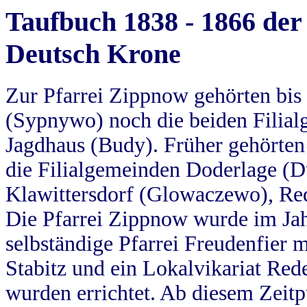
Taufbuch 1838 - 1866 der
Deutsch Krone
Zur Pfarrei Zippnow gehörten bi
(Sypnywo) noch die beiden Filial
Jagdhaus (Budy). Früher gehörten 
die Filialgemeinden Doderlage (D
Klawittersdorf (Glowaczewo), Red
Die Pfarrei Zippnow wurde im Jah
selbständige Pfarrei Freudenfier m
Stabitz und ein Lokalvikariat Red
wurden errichtet. Ab diesem Zeitp