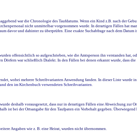
ggebend war die Chronologie des Taufdatums. Wenn ein Kind z.B. nach der Geburt 
rchenpersonal nicht unmittelbar vorgenommen wurde. In derartigen Fällen hat man d
raum davor und dahinter zu überprüfen. Eine exakte Suchabfrage nach dem Datum i
den offensichtlich so aufgeschrieben, wie die Amtsperson ihn verstanden hat, ode
n Dörfern war schließlich Dialekt. In den Fällen bei denen erkannt wurde, dass di
t, wobei mehrere Schreibvarianten Anwendung fanden. In dieser Liste wurde in de
n und den im Kirchenbuch verwendeten Schreibvarianten.
wurde deshalb vorausgesetzt, dass nur in derartigen Fällen eine Abweichung zur O
eshalb ist bei der Ortsangabe für den Taufpaten ein Vorbehalt gegeben. Überwiegen
weitere Angaben wie z. B. eine Heirat, wurden nicht übernommen.