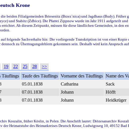
Deutsch Krone
ie beiden Filialgemeinden Briesenitz (Brzez`nica) und Jagdhaus (Budy). Früher g
yce) und Stabitz (Zdbice). Die Pfarrei Zippnow wurde im Jahr 1911 aufgeteilt und e
en errichtet. Ab diesem Zeitpunkt, müssen für diese ländlichen Gemeinden, in den
worden.
 auf folgende Sachverhalte hin: Die vorliegende Transkription ist von einer Kopie 
aber dennoch zu Übertragungsfehlern gekommen sein. Deshalb wird kein Anspruch auf 
19
22
25
28
>>
 Täuflings
Taufe des Täuflings
Vorname des Täuflings
Name des Va
8
05.01.1838
Catharina
Sack
7
07.01.1838
Johann
Höfft
8
07.01.1838
Johann
Heidkrüger
iv Koszalin, früher Köslin, in Polen. Die Anschrift lautet: Diözesanarchiv Koszal
v der Heimatstube des Heimatkreises Deutsch Krone, Ludwigsweg 10, 49152 Bad Ess