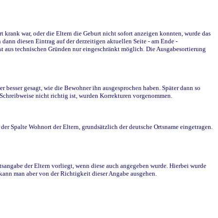
krank war, oder die Eltern die Geburt nicht sofort anzeigen konnten, wurde das
ann diesen Eintrag auf der derzeitigen aktuellen Seite - am Ende -
st aus technischen Gründen nur eingeschränkt möglich. Die Ausgabesortierung
r besser gesagt, wie die Bewohner ihn ausgesprochen haben. Später dann so
e Schreibweise nicht richtig ist, wurden Korrekturen vorgenommen.
r Spalte Wohnort der Eltern, grundsätzlich der deutsche Ortsname eingetragen.
rtsangabe der Eltern vorliegt, wenn diese auch angegeben wurde. Hierbei wurde
d kann man aber von der Richtigkeit dieser Angabe ausgehen.