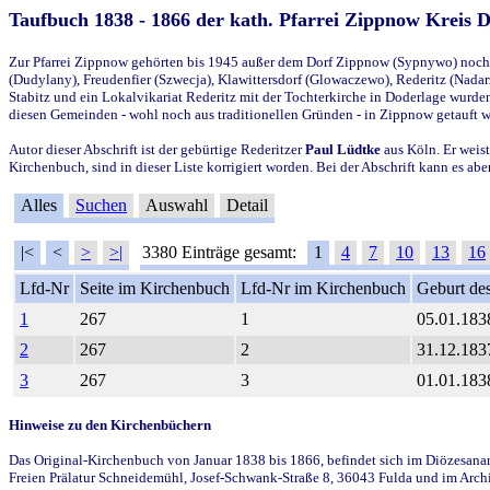
Taufbuch 1838 - 1866 der kath. Pfarrei Zippnow Kreis 
Zur Pfarrei Zippnow gehörten bis 1945 außer dem Dorf Zippnow (Sypnywo) noch d
(Dudylany), Freudenfier (Szwecja), Klawittersdorf (Glowaczewo), Rederitz (Nadarz
Stabitz und ein Lokalvikariat Rederitz mit der Tochterkirche in Doderlage wurd
diesen Gemeinden - wohl noch aus traditionellen Gründen - in Zippnow getauft 
Autor dieser Abschrift ist der gebürtige Rederitzer
Paul Lüdtke
aus Köln. Er weist
Kirchenbuch, sind in dieser Liste korrigiert worden. Bei der Abschrift kann es 
Alles
Suchen
Auswahl
Detail
|<
<
>
>|
3380 Einträge gesamt:
1
4
7
10
13
16
Lfd-Nr
Seite im Kirchenbuch
Lfd-Nr im Kirchenbuch
Geburt des
1
267
1
05.01.183
2
267
2
31.12.183
3
267
3
01.01.183
Hinweise zu den Kirchenbüchern
Das Original-Kirchenbuch von Januar 1838 bis 1866, befindet sich im Diözesanarch
Freien Prälatur Schneidemühl, Josef-Schwank-Straße 8, 36043 Fulda und im Archi