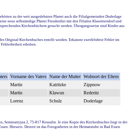
ehörten zu der weit ausgedehnten Pfarrei auch die Filialgemeinden Doderlage
ine neue selbständige Pfarrei Freudenfier mit den Filialen Klawittersdorf und
 entsprechenden Kirchenbüchern gesucht werden. Übergangsweise sind Kinder aus
des Original-Kirchenbuches erstellt worden. Erkannte zweifelsfreie Fehler im
Fehlerfreiheit erhoben.
ters
Vorname des Vaters
Name der Mutter
Wohnort der Eltern
Martin
Katritzke
Zippnow
Martin
Klawun
Rederitz
Lorenz
Schulz
Doderlage
in, Seminarryjna 2, 75-817 Koszalin. Je eine Kopie des Kirchenbuches liegt in der
en. Hinweis: Derzeit ist das Fotografieren in der Heimatstube in Bad Essen