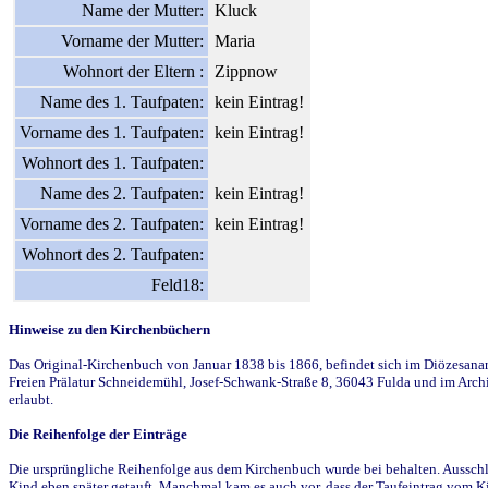
Name der Mutter:
Kluck
Vorname der Mutter:
Maria
Wohnort der Eltern :
Zippnow
Name des 1. Taufpaten:
kein Eintrag!
Vorname des 1. Taufpaten:
kein Eintrag!
Wohnort des 1. Taufpaten:
Name des 2. Taufpaten:
kein Eintrag!
Vorname des 2. Taufpaten:
kein Eintrag!
Wohnort des 2. Taufpaten:
Feld18:
Hinweise zu den Kirchenbüchern
Das Original-Kirchenbuch von Januar 1838 bis 1866, befindet sich im Diözesanarch
Freien Prälatur Schneidemühl, Josef-Schwank-Straße 8, 36043 Fulda und im Archi
erlaubt.
Die Reihenfolge der Einträge
Die ursprüngliche Reihenfolge aus dem Kirchenbuch wurde bei behalten. Ausschla
Kind eben später getauft. Manchmal kam es auch vor, dass der Taufeintrag vom Ki