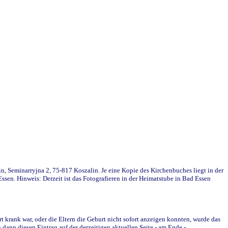
in, Seminarryjna 2, 75-817 Koszalin. Je eine Kopie des Kirchenbuches liegt in der
en. Hinweis: Derzeit ist das Fotografieren in der Heimatstube in Bad Essen
krank war, oder die Eltern die Geburt nicht sofort anzeigen konnten, wurde das
ann diesen Eintrag auf der derzeitigen aktuellen Seite - am Ende -