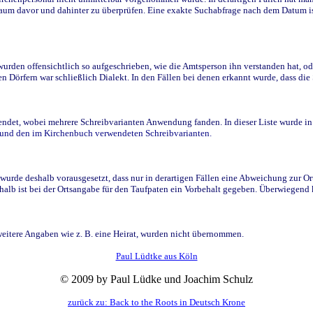
raum davor und dahinter zu überprüfen. Eine exakte Suchabfrage nach dem Datum i
den offensichtlich so aufgeschrieben, wie die Amtsperson ihn verstanden hat, ode
n Dörfern war schließlich Dialekt. In den Fällen bei denen erkannt wurde, dass di
t, wobei mehrere Schreibvarianten Anwendung fanden. In dieser Liste wurde in de
n und den im Kirchenbuch verwendeten Schreibvarianten.
wurde deshalb vorausgesetzt, dass nur in derartigen Fällen eine Abweichung zur O
eshalb ist bei der Ortsangabe für den Taufpaten ein Vorbehalt gegeben. Überwiegen
weitere Angaben wie z. B. eine Heirat, wurden nicht übernommen.
Paul Lüdtke aus Köln
© 2009 by Paul Lüdke und Joachim Schulz
zurück zu: Back to the Roots in Deutsch Krone