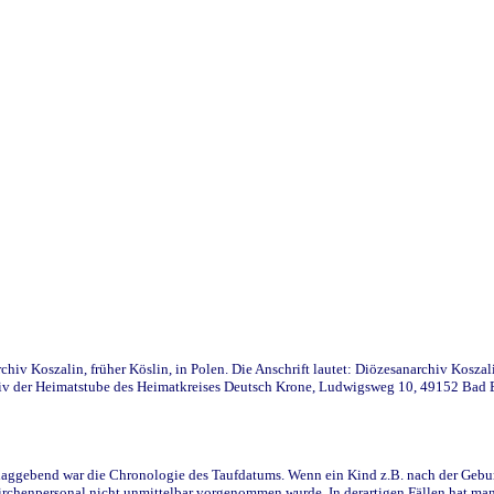
iv Koszalin, früher Köslin, in Polen. Die Anschrift lautet: Diözesanarchiv Koszal
v der Heimatstube des Heimatkreises Deutsch Krone, Ludwigsweg 10, 49152 Bad Ess
ggebend war die Chronologie des Taufdatums. Wenn ein Kind z.B. nach der Geburt 
rchenpersonal nicht unmittelbar vorgenommen wurde. In derartigen Fällen hat man d