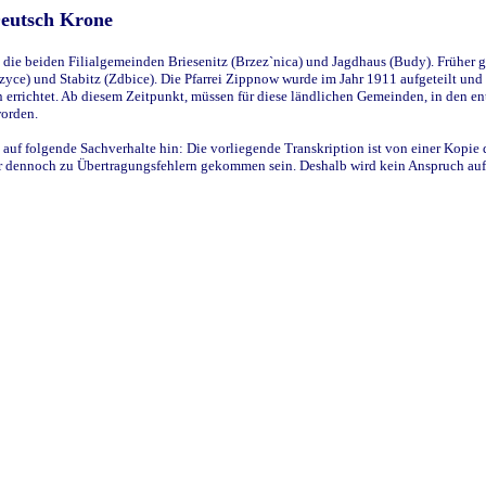
Deutsch Krone
ie beiden Filialgemeinden Briesenitz (Brzez`nica) und Jagdhaus (Budy). Früher g
yce) und Stabitz (Zdbice). Die Pfarrei Zippnow wurde im Jahr 1911 aufgeteilt und e
en errichtet. Ab diesem Zeitpunkt, müssen für diese ländlichen Gemeinden, in den
worden.
 auf folgende Sachverhalte hin: Die vorliegende Transkription ist von einer Kopie 
aber dennoch zu Übertragungsfehlern gekommen sein. Deshalb wird kein Anspruch auf 