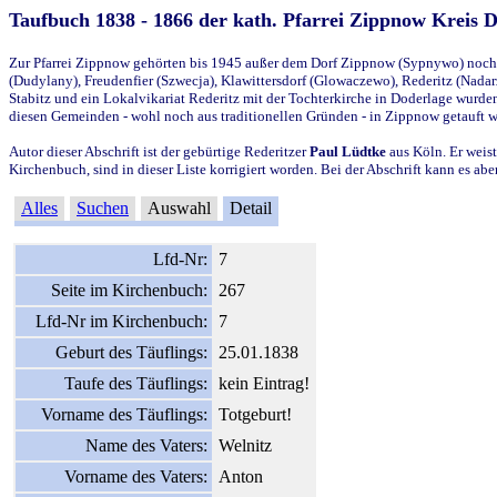
Taufbuch 1838 - 1866 der kath. Pfarrei Zippnow Kreis 
Zur Pfarrei Zippnow gehörten bis 1945 außer dem Dorf Zippnow (Sypnywo) noch d
(Dudylany), Freudenfier (Szwecja), Klawittersdorf (Glowaczewo), Rederitz (Nadarz
Stabitz und ein Lokalvikariat Rederitz mit der Tochterkirche in Doderlage wurd
diesen Gemeinden - wohl noch aus traditionellen Gründen - in Zippnow getauft 
Autor dieser Abschrift ist der gebürtige Rederitzer
Paul Lüdtke
aus Köln. Er weist
Kirchenbuch, sind in dieser Liste korrigiert worden. Bei der Abschrift kann es 
Alles
Suchen
Auswahl
Detail
Lfd-Nr:
7
Seite im Kirchenbuch:
267
Lfd-Nr im Kirchenbuch:
7
Geburt des Täuflings:
25.01.1838
Taufe des Täuflings:
kein Eintrag!
Vorname des Täuflings:
Totgeburt!
Name des Vaters:
Welnitz
Vorname des Vaters:
Anton