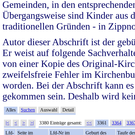
Gemeinden, in den entsprechende
Übergangsweise sind Kinder aus 
traditionellen Gründen - in Zippn
Autor dieser Abschrift ist der geb
Er weist auf folgende Sachverhalte
von einer Kopie des Original-Kirc
zweifelsfreie Fehler im Kirchenbuc
worden. Bei der Abschrift kann e
gekommen sein. Deshalb wird kein
Alles
Suchen
Auswahl
Detail
|<
<
>
>|
3380 Einträge gesamt:
<<
3361
3364
336
Lfd-
Seite im
Lfd-Nr im
Geburt des
Taufe de