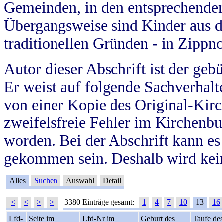
Gemeinden, in den entsprechende
Übergangsweise sind Kinder aus 
traditionellen Gründen - in Zippn
Autor dieser Abschrift ist der geb
Er weist auf folgende Sachverhalte
von einer Kopie des Original-Kirc
zweifelsfreie Fehler im Kirchenbuc
worden. Bei der Abschrift kann e
gekommen sein. Deshalb wird kein
Alles
Suchen
Auswahl
Detail
|<
<
>
>|
3380 Einträge gesamt:
1
4
7
10
13
16
Lfd-
Seite im
Lfd-Nr im
Geburt des
Taufe de