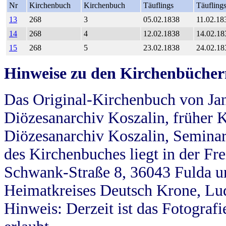
Nr
Kirchenbuch
Kirchenbuch
Täuflings
Täufling
13
268
3
05.02.1838
11.02.18
14
268
4
12.02.1838
14.02.18
15
268
5
23.02.1838
24.02.18
Hinweise zu den Kirchenbücher
Das Original-Kirchenbuch von Jan
Diözesanarchiv Koszalin, früher Kö
Diözesanarchiv Koszalin, Seminar
des Kirchenbuches liegt in der Fr
Schwank-Straße 8, 36043 Fulda u
Heimatkreises Deutsch Krone, Lu
Hinweis: Derzeit ist das Fotograf