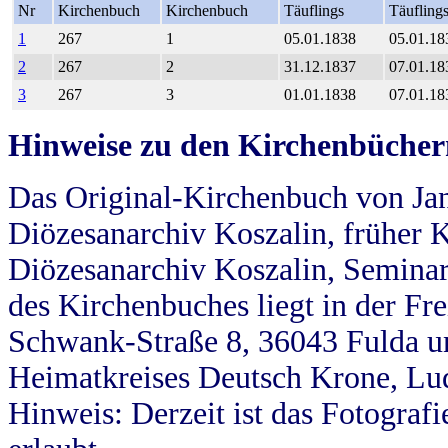
Nr
Kirchenbuch
Kirchenbuch
Täuflings
Täufling
1
267
1
05.01.1838
05.01.18
2
267
2
31.12.1837
07.01.18
3
267
3
01.01.1838
07.01.18
Hinweise zu den Kirchenbücher
Das Original-Kirchenbuch von Jan
Diözesanarchiv Koszalin, früher Kö
Diözesanarchiv Koszalin, Seminar
des Kirchenbuches liegt in der Fr
Schwank-Straße 8, 36043 Fulda u
Heimatkreises Deutsch Krone, Lu
Hinweis: Derzeit ist das Fotograf