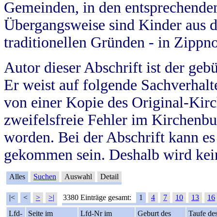
Gemeinden, in den entsprechende
Übergangsweise sind Kinder aus 
traditionellen Gründen - in Zippn
Autor dieser Abschrift ist der geb
Er weist auf folgende Sachverhalte
von einer Kopie des Original-Kirc
zweifelsfreie Fehler im Kirchenbuc
worden. Bei der Abschrift kann e
gekommen sein. Deshalb wird kein
Alles
Suchen
Auswahl
Detail
|<
<
>
>|
3380 Einträge gesamt:
1
4
7
10
13
16
Lfd-
Seite im
Lfd-Nr im
Geburt des
Taufe de