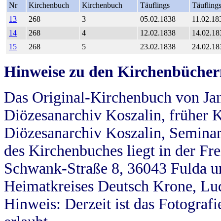
Nr
Kirchenbuch
Kirchenbuch
Täuflings
Täufling
13
268
3
05.02.1838
11.02.18
14
268
4
12.02.1838
14.02.18
15
268
5
23.02.1838
24.02.18
Hinweise zu den Kirchenbücher
Das Original-Kirchenbuch von Jan
Diözesanarchiv Koszalin, früher Kö
Diözesanarchiv Koszalin, Seminar
des Kirchenbuches liegt in der Fr
Schwank-Straße 8, 36043 Fulda u
Heimatkreises Deutsch Krone, Lu
Hinweis: Derzeit ist das Fotograf