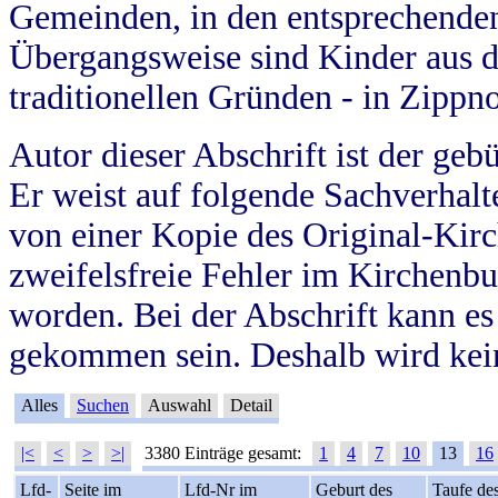
Gemeinden, in den entsprechende
Übergangsweise sind Kinder aus 
traditionellen Gründen - in Zippn
Autor dieser Abschrift ist der geb
Er weist auf folgende Sachverhalte
von einer Kopie des Original-Kirc
zweifelsfreie Fehler im Kirchenbuc
worden. Bei der Abschrift kann e
gekommen sein. Deshalb wird kein
Alles
Suchen
Auswahl
Detail
|<
<
>
>|
3380 Einträge gesamt:
1
4
7
10
13
16
Lfd-
Seite im
Lfd-Nr im
Geburt des
Taufe de