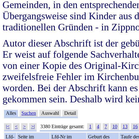
Gemeinden, in den entsprechende
Übergangsweise sind Kinder aus 
traditionellen Gründen - in Zippn
Autor dieser Abschrift ist der geb
Er weist auf folgende Sachverhalte
von einer Kopie des Original-Kirc
zweifelsfreie Fehler im Kirchenbuc
worden. Bei der Abschrift kann e
gekommen sein. Deshalb wird kein
Alles
Suchen
Auswahl
Detail
|<
<
>
>|
3380 Einträge gesamt:
1
4
7
10
13
16
Lfd-
Seite im
Lfd-Nr im
Geburt des
Taufe de