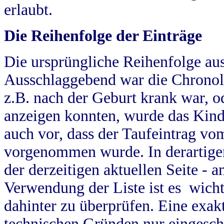
erlaubt.
Die Reihenfolge der Einträge
Die ursprüngliche Reihenfolge au
Ausschlaggebend war die Chronol
z.B. nach der Geburt krank war, od
anzeigen konnten, wurde das Kind
auch vor, dass der Taufeintrag vo
vorgenommen wurde. In derartigen
der derzeitigen aktuellen Seite -
Verwendung der Liste ist es wich
dahinter zu überprüfen. Eine exa
technischen Gründen nur eingesch