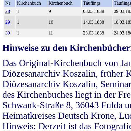
Nr
Kirchenbuch
Kirchenbuch
Täuflings
Täufling
28
1
9
08.03.1838
09.03.18
29
1
10
14.03.1838
18.03.18
30
1
11
23.03.1838
24.03.18
Hinweise zu den Kirchenbücher
Das Original-Kirchenbuch von Jan
Diözesanarchiv Koszalin, früher Kö
Diözesanarchiv Koszalin, Seminar
des Kirchenbuches liegt in der Fr
Schwank-Straße 8, 36043 Fulda u
Heimatkreises Deutsch Krone, Lu
Hinweis: Derzeit ist das Fotograf