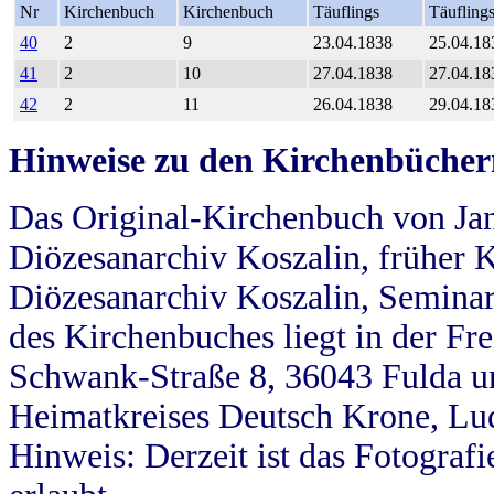
Nr
Kirchenbuch
Kirchenbuch
Täuflings
Täufling
40
2
9
23.04.1838
25.04.18
41
2
10
27.04.1838
27.04.18
42
2
11
26.04.1838
29.04.18
Hinweise zu den Kirchenbücher
Das Original-Kirchenbuch von Jan
Diözesanarchiv Koszalin, früher Kö
Diözesanarchiv Koszalin, Seminar
des Kirchenbuches liegt in der Fr
Schwank-Straße 8, 36043 Fulda u
Heimatkreises Deutsch Krone, Lu
Hinweis: Derzeit ist das Fotograf