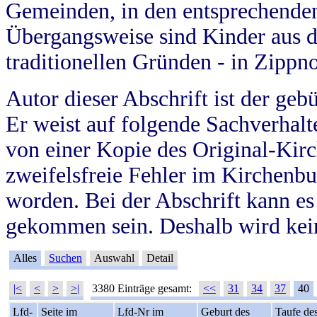
Gemeinden, in den entsprechende
Übergangsweise sind Kinder aus 
traditionellen Gründen - in Zippn
Autor dieser Abschrift ist der geb
Er weist auf folgende Sachverhalte
von einer Kopie des Original-Kirc
zweifelsfreie Fehler im Kirchenbuc
worden. Bei der Abschrift kann e
gekommen sein. Deshalb wird kein
Alles
Suchen
Auswahl
Detail
|<
<
>
>|
3380 Einträge gesamt:
<<
31
34
37
40
Lfd-
Seite im
Lfd-Nr im
Geburt des
Taufe de