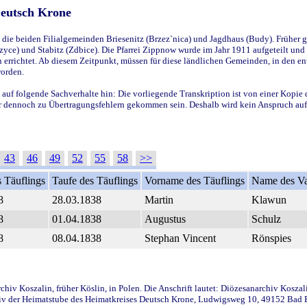
Deutsch Krone
ie beiden Filialgemeinden Briesenitz (Brzez`nica) und Jagdhaus (Budy). Früher g
yce) und Stabitz (Zdbice). Die Pfarrei Zippnow wurde im Jahr 1911 aufgeteilt und e
en errichtet. Ab diesem Zeitpunkt, müssen für diese ländlichen Gemeinden, in den
worden.
 auf folgende Sachverhalte hin: Die vorliegende Transkription ist von einer Kopie 
aber dennoch zu Übertragungsfehlern gekommen sein. Deshalb wird kein Anspruch auf 
43
46
49
52
55
58
>>
 Täuflings
Taufe des Täuflings
Vorname des Täuflings
Name des Va
8
28.03.1838
Martin
Klawun
8
01.04.1838
Augustus
Schulz
8
08.04.1838
Stephan Vincent
Rönspies
iv Koszalin, früher Köslin, in Polen. Die Anschrift lautet: Diözesanarchiv Koszal
v der Heimatstube des Heimatkreises Deutsch Krone, Ludwigsweg 10, 49152 Bad Ess