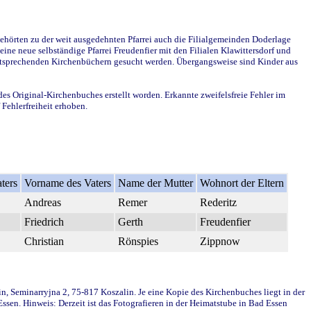
ehörten zu der weit ausgedehnten Pfarrei auch die Filialgemeinden Doderlage
ine neue selbständige Pfarrei Freudenfier mit den Filialen Klawittersdorf und
 entsprechenden Kirchenbüchern gesucht werden. Übergangsweise sind Kinder aus
des Original-Kirchenbuches erstellt worden. Erkannte zweifelsfreie Fehler im
Fehlerfreiheit erhoben.
ters
Vorname des Vaters
Name der Mutter
Wohnort der Eltern
Andreas
Remer
Rederitz
Friedrich
Gerth
Freudenfier
Christian
Rönspies
Zippnow
in, Seminarryjna 2, 75-817 Koszalin. Je eine Kopie des Kirchenbuches liegt in der
en. Hinweis: Derzeit ist das Fotografieren in der Heimatstube in Bad Essen