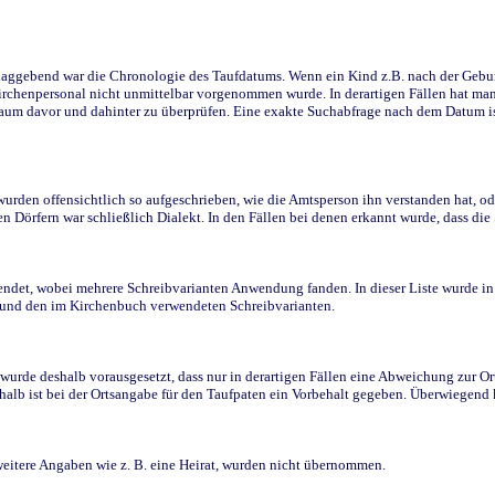
ggebend war die Chronologie des Taufdatums. Wenn ein Kind z.B. nach der Geburt 
rchenpersonal nicht unmittelbar vorgenommen wurde. In derartigen Fällen hat man d
raum davor und dahinter zu überprüfen. Eine exakte Suchabfrage nach dem Datum i
den offensichtlich so aufgeschrieben, wie die Amtsperson ihn verstanden hat, ode
n Dörfern war schließlich Dialekt. In den Fällen bei denen erkannt wurde, dass di
t, wobei mehrere Schreibvarianten Anwendung fanden. In dieser Liste wurde in de
n und den im Kirchenbuch verwendeten Schreibvarianten.
wurde deshalb vorausgesetzt, dass nur in derartigen Fällen eine Abweichung zur O
eshalb ist bei der Ortsangabe für den Taufpaten ein Vorbehalt gegeben. Überwiegen
weitere Angaben wie z. B. eine Heirat, wurden nicht übernommen.