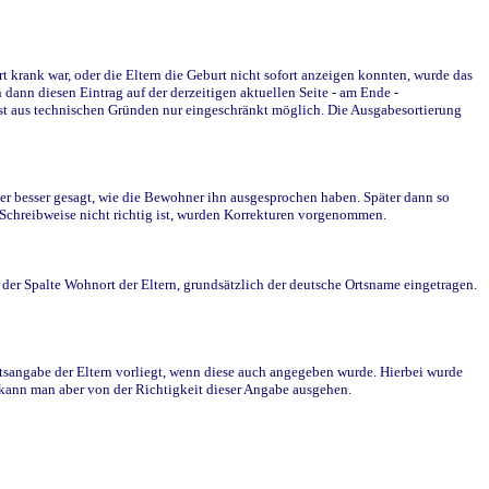
krank war, oder die Eltern die Geburt nicht sofort anzeigen konnten, wurde das
ann diesen Eintrag auf der derzeitigen aktuellen Seite - am Ende -
st aus technischen Gründen nur eingeschränkt möglich. Die Ausgabesortierung
r besser gesagt, wie die Bewohner ihn ausgesprochen haben. Später dann so
e Schreibweise nicht richtig ist, wurden Korrekturen vorgenommen.
r Spalte Wohnort der Eltern, grundsätzlich der deutsche Ortsname eingetragen.
rtsangabe der Eltern vorliegt, wenn diese auch angegeben wurde. Hierbei wurde
d kann man aber von der Richtigkeit dieser Angabe ausgehen.