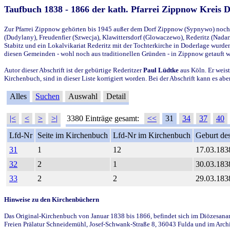
Taufbuch 1838 - 1866 der kath. Pfarrei Zippnow Kreis 
Zur Pfarrei Zippnow gehörten bis 1945 außer dem Dorf Zippnow (Sypnywo) noch d
(Dudylany), Freudenfier (Szwecja), Klawittersdorf (Glowaczewo), Rederitz (Nadarz
Stabitz und ein Lokalvikariat Rederitz mit der Tochterkirche in Doderlage wurd
diesen Gemeinden - wohl noch aus traditionellen Gründen - in Zippnow getauft 
Autor dieser Abschrift ist der gebürtige Rederitzer
Paul Lüdtke
aus Köln. Er weist
Kirchenbuch, sind in dieser Liste korrigiert worden. Bei der Abschrift kann es 
Alles
Suchen
Auswahl
Detail
|<
<
>
>|
3380 Einträge gesamt:
<<
31
34
37
40
Lfd-Nr
Seite im Kirchenbuch
Lfd-Nr im Kirchenbuch
Geburt des
31
1
12
17.03.183
32
2
1
30.03.183
33
2
2
29.03.183
Hinweise zu den Kirchenbüchern
Das Original-Kirchenbuch von Januar 1838 bis 1866, befindet sich im Diözesanarch
Freien Prälatur Schneidemühl, Josef-Schwank-Straße 8, 36043 Fulda und im Archi