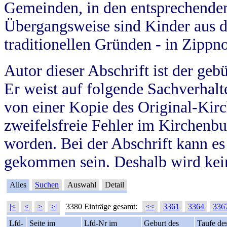
Gemeinden, in den entsprechende
Übergangsweise sind Kinder aus 
traditionellen Gründen - in Zippn
Autor dieser Abschrift ist der geb
Er weist auf folgende Sachverhalte
von einer Kopie des Original-Kirc
zweifelsfreie Fehler im Kirchenbuc
worden. Bei der Abschrift kann e
gekommen sein. Deshalb wird kein
Alles
Suchen
Auswahl
Detail
|<
<
>
>|
3380 Einträge gesamt:
<<
3361
3364
336
Lfd-
Seite im
Lfd-Nr im
Geburt des
Taufe de