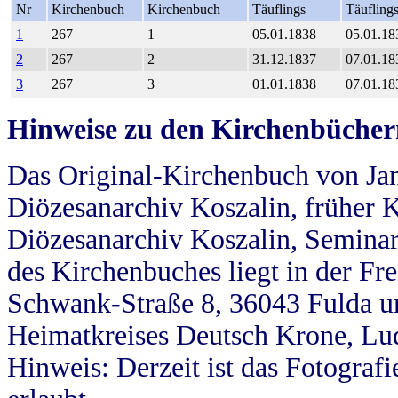
Nr
Kirchenbuch
Kirchenbuch
Täuflings
Täufling
1
267
1
05.01.1838
05.01.18
2
267
2
31.12.1837
07.01.18
3
267
3
01.01.1838
07.01.18
Hinweise zu den Kirchenbücher
Das Original-Kirchenbuch von Jan
Diözesanarchiv Koszalin, früher Kö
Diözesanarchiv Koszalin, Seminar
des Kirchenbuches liegt in der Fr
Schwank-Straße 8, 36043 Fulda u
Heimatkreises Deutsch Krone, Lu
Hinweis: Derzeit ist das Fotograf