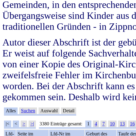
Gemeinden, in den entsprechende
Übergangsweise sind Kinder aus 
traditionellen Gründen - in Zippn
Autor dieser Abschrift ist der geb
Er weist auf folgende Sachverhalte
von einer Kopie des Original-Kirc
zweifelsfreie Fehler im Kirchenbuc
worden. Bei der Abschrift kann e
gekommen sein. Deshalb wird kein
Alles
Suchen
Auswahl
Detail
|<
<
>
>|
3380 Einträge gesamt:
1
4
7
10
13
16
Lfd-
Seite im
Lfd-Nr im
Geburt des
Taufe de