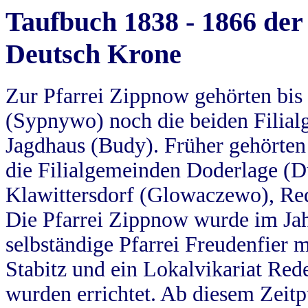
Taufbuch 1838 - 1866 der
Deutsch Krone
Zur Pfarrei Zippnow gehörten bi
(Sypnywo) noch die beiden Filial
Jagdhaus (Budy). Früher gehörten 
die Filialgemeinden Doderlage (D
Klawittersdorf (Glowaczewo), Red
Die Pfarrei Zippnow wurde im Jah
selbständige Pfarrei Freudenfier m
Stabitz und ein Lokalvikariat Red
wurden errichtet. Ab diesem Zeitp