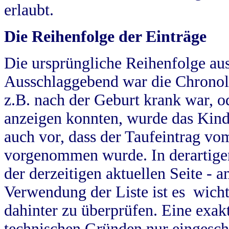
erlaubt.
Die Reihenfolge der Einträge
Die ursprüngliche Reihenfolge au
Ausschlaggebend war die Chronol
z.B. nach der Geburt krank war, od
anzeigen konnten, wurde das Kind
auch vor, dass der Taufeintrag vo
vorgenommen wurde. In derartigen
der derzeitigen aktuellen Seite -
Verwendung der Liste ist es wich
dahinter zu überprüfen. Eine exa
technischen Gründen nur eingesch