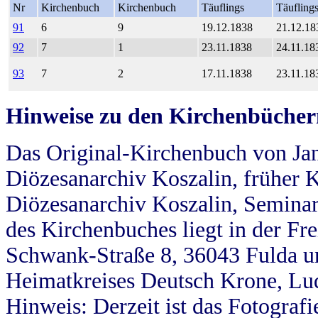
Nr
Kirchenbuch
Kirchenbuch
Täuflings
Täufling
91
6
9
19.12.1838
21.12.18
92
7
1
23.11.1838
24.11.18
93
7
2
17.11.1838
23.11.18
Hinweise zu den Kirchenbücher
Das Original-Kirchenbuch von Jan
Diözesanarchiv Koszalin, früher Kö
Diözesanarchiv Koszalin, Seminar
des Kirchenbuches liegt in der Fr
Schwank-Straße 8, 36043 Fulda u
Heimatkreises Deutsch Krone, Lu
Hinweis: Derzeit ist das Fotograf