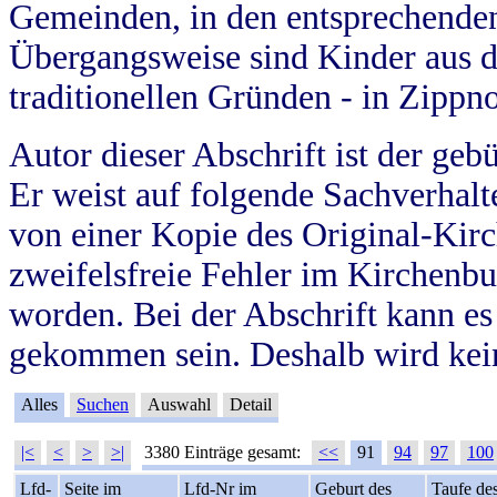
Gemeinden, in den entsprechende
Übergangsweise sind Kinder aus 
traditionellen Gründen - in Zippn
Autor dieser Abschrift ist der geb
Er weist auf folgende Sachverhalte
von einer Kopie des Original-Kirc
zweifelsfreie Fehler im Kirchenbuc
worden. Bei der Abschrift kann e
gekommen sein. Deshalb wird kein
Alles
Suchen
Auswahl
Detail
|<
<
>
>|
3380 Einträge gesamt:
<<
91
94
97
100
Lfd-
Seite im
Lfd-Nr im
Geburt des
Taufe de