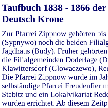
Taufbuch 1838 - 1866 der
Deutsch Krone
Zur Pfarrei Zippnow gehörten bi
(Sypnywo) noch die beiden Filial
Jagdhaus (Budy). Früher gehörten 
die Filialgemeinden Doderlage (D
Klawittersdorf (Glowaczewo), Red
Die Pfarrei Zippnow wurde im Jah
selbständige Pfarrei Freudenfier m
Stabitz und ein Lokalvikariat Red
wurden errichtet. Ab diesem Zeitp