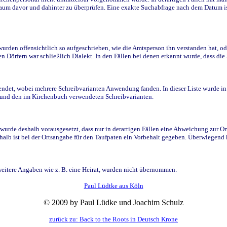
raum davor und dahinter zu überprüfen. Eine exakte Suchabfrage nach dem Datum i
den offensichtlich so aufgeschrieben, wie die Amtsperson ihn verstanden hat, ode
n Dörfern war schließlich Dialekt. In den Fällen bei denen erkannt wurde, dass di
t, wobei mehrere Schreibvarianten Anwendung fanden. In dieser Liste wurde in de
n und den im Kirchenbuch verwendeten Schreibvarianten.
wurde deshalb vorausgesetzt, dass nur in derartigen Fällen eine Abweichung zur O
eshalb ist bei der Ortsangabe für den Taufpaten ein Vorbehalt gegeben. Überwiegen
weitere Angaben wie z. B. eine Heirat, wurden nicht übernommen.
Paul Lüdtke aus Köln
© 2009 by Paul Lüdke und Joachim Schulz
zurück zu: Back to the Roots in Deutsch Krone