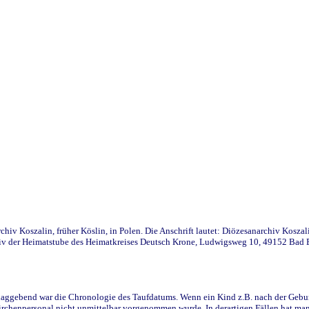
iv Koszalin, früher Köslin, in Polen. Die Anschrift lautet: Diözesanarchiv Koszal
v der Heimatstube des Heimatkreises Deutsch Krone, Ludwigsweg 10, 49152 Bad Ess
ggebend war die Chronologie des Taufdatums. Wenn ein Kind z.B. nach der Geburt 
rchenpersonal nicht unmittelbar vorgenommen wurde. In derartigen Fällen hat man d