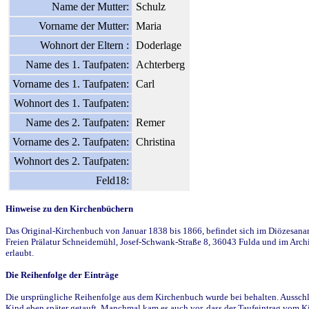
Name der Mutter:
Schulz
Vorname der Mutter:
Maria
Wohnort der Eltern :
Doderlage
Name des 1. Taufpaten:
Achterberg
Vorname des 1. Taufpaten:
Carl
Wohnort des 1. Taufpaten:
Name des 2. Taufpaten:
Remer
Vorname des 2. Taufpaten:
Christina
Wohnort des 2. Taufpaten:
Feld18:
Hinweise zu den Kirchenbüchern
Das Original-Kirchenbuch von Januar 1838 bis 1866, befindet sich im Diözesanarch
Freien Prälatur Schneidemühl, Josef-Schwank-Straße 8, 36043 Fulda und im Archi
erlaubt.
Die Reihenfolge der Einträge
Die ursprüngliche Reihenfolge aus dem Kirchenbuch wurde bei behalten. Ausschla
Kind eben später getauft. Manchmal kam es auch vor, dass der Taufeintrag vom Ki