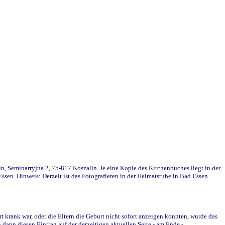
in, Seminarryjna 2, 75-817 Koszalin. Je eine Kopie des Kirchenbuches liegt in der
en. Hinweis: Derzeit ist das Fotografieren in der Heimatstube in Bad Essen
krank war, oder die Eltern die Geburt nicht sofort anzeigen konnten, wurde das
ann diesen Eintrag auf der derzeitigen aktuellen Seite - am Ende -