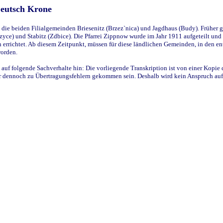
Deutsch Krone
ie beiden Filialgemeinden Briesenitz (Brzez`nica) und Jagdhaus (Budy). Früher g
yce) und Stabitz (Zdbice). Die Pfarrei Zippnow wurde im Jahr 1911 aufgeteilt und e
en errichtet. Ab diesem Zeitpunkt, müssen für diese ländlichen Gemeinden, in den
worden.
 auf folgende Sachverhalte hin: Die vorliegende Transkription ist von einer Kopie 
aber dennoch zu Übertragungsfehlern gekommen sein. Deshalb wird kein Anspruch auf 