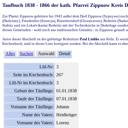
Taufbuch 1838 - 1866 der kath. Pfarrei Zippnow Kreis 
Zur Pfarrei Zippnow gehörten bis 1945 außer dem Dorf Zippnow (Sypnywo) noch d
(Dudylany), Freudenfier (Szwecja), Klawittersdorf (Glowaczewo), Rederitz (Nadarz
Stabitz und ein Lokalvikariat Rederitz mit der Tochterkirche in Doderlage wurd
diesen Gemeinden - wohl noch aus traditionellen Gründen - in Zippnow getauft 
Autor dieser Abschrift ist der gebürtige Rederitzer
Paul Lüdtke
aus Köln. Er weist
Kirchenbuch, sind in dieser Liste korrigiert worden. Bei der Abschrift kann es 
Alles
Suchen
Auswahl
Detail
Lfd-Nr:
3
Seite im Kirchenbuch:
267
Lfd-Nr im Kirchenbuch:
3
Geburt des Täuflings:
01.01.1838
Taufe des Täuflings:
07.01.1838
Vorname des Täuflings:
Johann
Name des Vaters:
Heidkrüger
Vorname des Vaters:
Lorenz