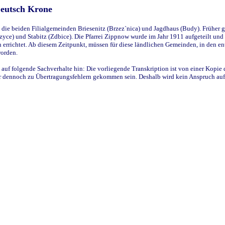
Deutsch Krone
ie beiden Filialgemeinden Briesenitz (Brzez`nica) und Jagdhaus (Budy). Früher g
yce) und Stabitz (Zdbice). Die Pfarrei Zippnow wurde im Jahr 1911 aufgeteilt und e
en errichtet. Ab diesem Zeitpunkt, müssen für diese ländlichen Gemeinden, in den
worden.
 auf folgende Sachverhalte hin: Die vorliegende Transkription ist von einer Kopie 
aber dennoch zu Übertragungsfehlern gekommen sein. Deshalb wird kein Anspruch auf 