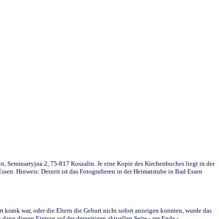
in, Seminarryjna 2, 75-817 Koszalin. Je eine Kopie des Kirchenbuches liegt in der
en. Hinweis: Derzeit ist das Fotografieren in der Heimatstube in Bad Essen
krank war, oder die Eltern die Geburt nicht sofort anzeigen konnten, wurde das
ann diesen Eintrag auf der derzeitigen aktuellen Seite - am Ende -