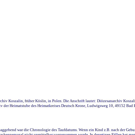
iv Koszalin, früher Köslin, in Polen. Die Anschrift lautet: Diözesanarchiv Koszal
v der Heimatstube des Heimatkreises Deutsch Krone, Ludwigsweg 10, 49152 Bad Ess
ggebend war die Chronologie des Taufdatums. Wenn ein Kind z.B. nach der Geburt 
rchenpersonal nicht unmittelbar vorgenommen wurde. In derartigen Fällen hat man d