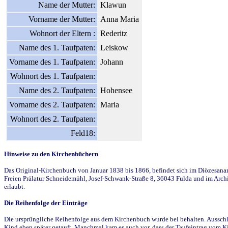
Name der Mutter:
Klawun
Vorname der Mutter:
Anna Maria
Wohnort der Eltern :
Rederitz
Name des 1. Taufpaten:
Leiskow
Vorname des 1. Taufpaten:
Johann
Wohnort des 1. Taufpaten:
Name des 2. Taufpaten:
Hohensee
Vorname des 2. Taufpaten:
Maria
Wohnort des 2. Taufpaten:
Feld18:
Hinweise zu den Kirchenbüchern
Das Original-Kirchenbuch von Januar 1838 bis 1866, befindet sich im Diözesanarch
Freien Prälatur Schneidemühl, Josef-Schwank-Straße 8, 36043 Fulda und im Archi
erlaubt.
Die Reihenfolge der Einträge
Die ursprüngliche Reihenfolge aus dem Kirchenbuch wurde bei behalten. Ausschla
Kind eben später getauft. Manchmal kam es auch vor, dass der Taufeintrag vom Ki