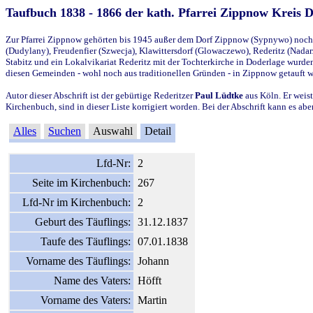
Taufbuch 1838 - 1866 der kath. Pfarrei Zippnow Kreis 
Zur Pfarrei Zippnow gehörten bis 1945 außer dem Dorf Zippnow (Sypnywo) noch d
(Dudylany), Freudenfier (Szwecja), Klawittersdorf (Glowaczewo), Rederitz (Nadarz
Stabitz und ein Lokalvikariat Rederitz mit der Tochterkirche in Doderlage wurd
diesen Gemeinden - wohl noch aus traditionellen Gründen - in Zippnow getauft 
Autor dieser Abschrift ist der gebürtige Rederitzer
Paul Lüdtke
aus Köln. Er weist
Kirchenbuch, sind in dieser Liste korrigiert worden. Bei der Abschrift kann es 
Alles
Suchen
Auswahl
Detail
Lfd-Nr:
2
Seite im Kirchenbuch:
267
Lfd-Nr im Kirchenbuch:
2
Geburt des Täuflings:
31.12.1837
Taufe des Täuflings:
07.01.1838
Vorname des Täuflings:
Johann
Name des Vaters:
Höfft
Vorname des Vaters:
Martin