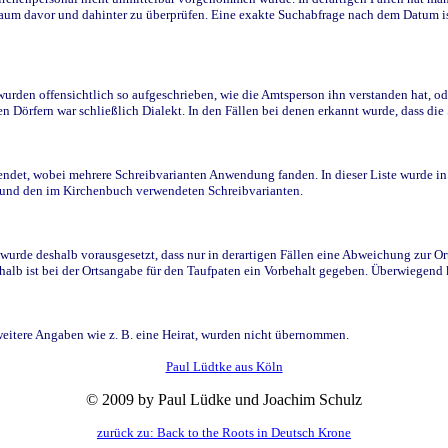
raum davor und dahinter zu überprüfen. Eine exakte Suchabfrage nach dem Datum i
den offensichtlich so aufgeschrieben, wie die Amtsperson ihn verstanden hat, ode
n Dörfern war schließlich Dialekt. In den Fällen bei denen erkannt wurde, dass di
t, wobei mehrere Schreibvarianten Anwendung fanden. In dieser Liste wurde in de
n und den im Kirchenbuch verwendeten Schreibvarianten.
wurde deshalb vorausgesetzt, dass nur in derartigen Fällen eine Abweichung zur O
eshalb ist bei der Ortsangabe für den Taufpaten ein Vorbehalt gegeben. Überwiegen
weitere Angaben wie z. B. eine Heirat, wurden nicht übernommen.
Paul Lüdtke aus Köln
© 2009 by Paul Lüdke und Joachim Schulz
zurück zu: Back to the Roots in Deutsch Krone