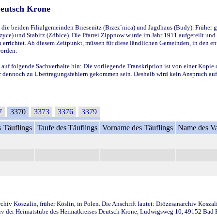
Deutsch Krone
ie beiden Filialgemeinden Briesenitz (Brzez`nica) und Jagdhaus (Budy). Früher g
yce) und Stabitz (Zdbice). Die Pfarrei Zippnow wurde im Jahr 1911 aufgeteilt und e
en errichtet. Ab diesem Zeitpunkt, müssen für diese ländlichen Gemeinden, in den
worden.
 auf folgende Sachverhalte hin: Die vorliegende Transkription ist von einer Kopie 
aber dennoch zu Übertragungsfehlern gekommen sein. Deshalb wird kein Anspruch auf 
7
3370
3373
3376
3379
 Täuflings
Taufe des Täuflings
Vorname des Täuflings
Name des Va
iv Koszalin, früher Köslin, in Polen. Die Anschrift lautet: Diözesanarchiv Koszal
v der Heimatstube des Heimatkreises Deutsch Krone, Ludwigsweg 10, 49152 Bad Ess