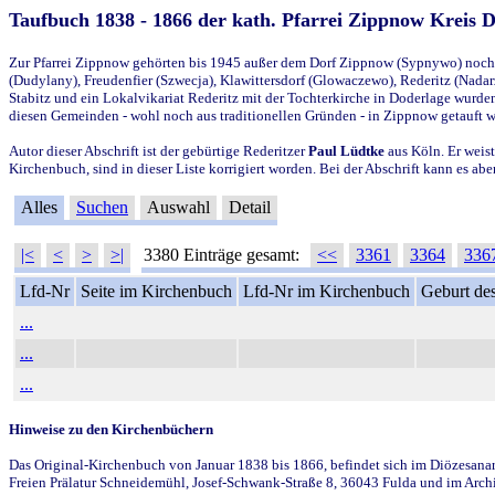
Taufbuch 1838 - 1866 der kath. Pfarrei Zippnow Kreis 
Zur Pfarrei Zippnow gehörten bis 1945 außer dem Dorf Zippnow (Sypnywo) noch d
(Dudylany), Freudenfier (Szwecja), Klawittersdorf (Glowaczewo), Rederitz (Nadarz
Stabitz und ein Lokalvikariat Rederitz mit der Tochterkirche in Doderlage wurd
diesen Gemeinden - wohl noch aus traditionellen Gründen - in Zippnow getauft 
Autor dieser Abschrift ist der gebürtige Rederitzer
Paul Lüdtke
aus Köln. Er weist
Kirchenbuch, sind in dieser Liste korrigiert worden. Bei der Abschrift kann es 
Alles
Suchen
Auswahl
Detail
|<
<
>
>|
3380 Einträge gesamt:
<<
3361
3364
336
Lfd-Nr
Seite im Kirchenbuch
Lfd-Nr im Kirchenbuch
Geburt des
...
...
...
Hinweise zu den Kirchenbüchern
Das Original-Kirchenbuch von Januar 1838 bis 1866, befindet sich im Diözesanarch
Freien Prälatur Schneidemühl, Josef-Schwank-Straße 8, 36043 Fulda und im Archi