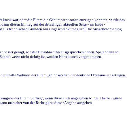
krank war, oder die Eltern die Geburt nicht sofort anzeigen konnten, wurde das
ann diesen Eintrag auf der derzeitigen aktuellen Seite - am Ende -
st aus technischen Gründen nur eingeschränkt möglich. Die Ausgabesortierung
r besser gesagt, wie die Bewohner ihn ausgesprochen haben. Später dann so
e Schreibweise nicht richtig ist, wurden Korrekturen vorgenommen.
r Spalte Wohnort der Eltern, grundsätzlich der deutsche Ortsname eingetragen.
rtsangabe der Eltern vorliegt, wenn diese auch angegeben wurde. Hierbei wurde
d kann man aber von der Richtigkeit dieser Angabe ausgehen.