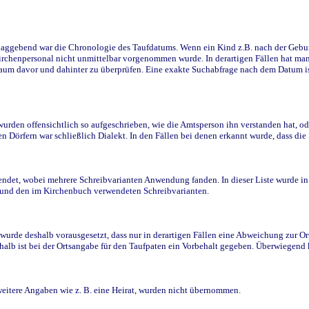
ggebend war die Chronologie des Taufdatums. Wenn ein Kind z.B. nach der Geburt 
rchenpersonal nicht unmittelbar vorgenommen wurde. In derartigen Fällen hat man d
raum davor und dahinter zu überprüfen. Eine exakte Suchabfrage nach dem Datum i
den offensichtlich so aufgeschrieben, wie die Amtsperson ihn verstanden hat, ode
n Dörfern war schließlich Dialekt. In den Fällen bei denen erkannt wurde, dass di
t, wobei mehrere Schreibvarianten Anwendung fanden. In dieser Liste wurde in de
n und den im Kirchenbuch verwendeten Schreibvarianten.
wurde deshalb vorausgesetzt, dass nur in derartigen Fällen eine Abweichung zur O
eshalb ist bei der Ortsangabe für den Taufpaten ein Vorbehalt gegeben. Überwiegen
weitere Angaben wie z. B. eine Heirat, wurden nicht übernommen.