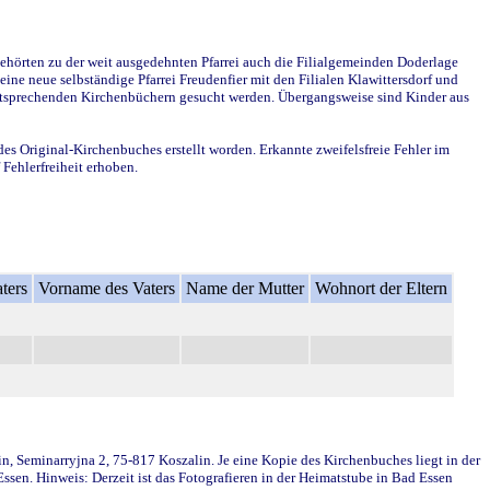
ehörten zu der weit ausgedehnten Pfarrei auch die Filialgemeinden Doderlage
ine neue selbständige Pfarrei Freudenfier mit den Filialen Klawittersdorf und
 entsprechenden Kirchenbüchern gesucht werden. Übergangsweise sind Kinder aus
des Original-Kirchenbuches erstellt worden. Erkannte zweifelsfreie Fehler im
Fehlerfreiheit erhoben.
ters
Vorname des Vaters
Name der Mutter
Wohnort der Eltern
in, Seminarryjna 2, 75-817 Koszalin. Je eine Kopie des Kirchenbuches liegt in der
en. Hinweis: Derzeit ist das Fotografieren in der Heimatstube in Bad Essen