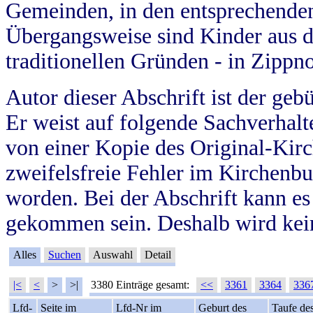
Gemeinden, in den entsprechende
Übergangsweise sind Kinder aus 
traditionellen Gründen - in Zippn
Autor dieser Abschrift ist der geb
Er weist auf folgende Sachverhalte
von einer Kopie des Original-Kirc
zweifelsfreie Fehler im Kirchenbuc
worden. Bei der Abschrift kann e
gekommen sein. Deshalb wird kein
Alles
Suchen
Auswahl
Detail
|<
<
>
>|
3380 Einträge gesamt:
<<
3361
3364
336
Lfd-
Seite im
Lfd-Nr im
Geburt des
Taufe de