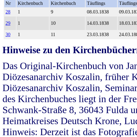
Nr
Kirchenbuch
Kirchenbuch
Täuflings
Täufling
28
1
9
08.03.1838
09.03.18
29
1
10
14.03.1838
18.03.18
30
1
11
23.03.1838
24.03.18
Hinweise zu den Kirchenbücher
Das Original-Kirchenbuch von Jan
Diözesanarchiv Koszalin, früher Kö
Diözesanarchiv Koszalin, Seminar
des Kirchenbuches liegt in der Fr
Schwank-Straße 8, 36043 Fulda u
Heimatkreises Deutsch Krone, Lu
Hinweis: Derzeit ist das Fotograf