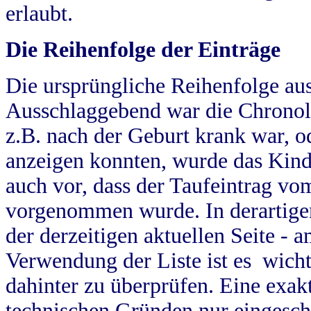
erlaubt.
Die Reihenfolge der Einträge
Die ursprüngliche Reihenfolge au
Ausschlaggebend war die Chronol
z.B. nach der Geburt krank war, od
anzeigen konnten, wurde das Kind
auch vor, dass der Taufeintrag vo
vorgenommen wurde. In derartigen
der derzeitigen aktuellen Seite -
Verwendung der Liste ist es wich
dahinter zu überprüfen. Eine exa
technischen Gründen nur eingesch