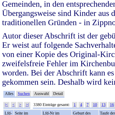
Gemeinden, in den entsprechende
Übergangsweise sind Kinder aus 
traditionellen Gründen - in Zippn
Autor dieser Abschrift ist der geb
Er weist auf folgende Sachverhalte
von einer Kopie des Original-Kirc
zweifelsfreie Fehler im Kirchenbuc
worden. Bei der Abschrift kann e
gekommen sein. Deshalb wird kein
Alles
Suchen
Auswahl
Detail
|<
<
>
>|
3380 Einträge gesamt:
1
4
7
10
13
16
Lfd-
Seite im
Lfd-Nr im
Geburt des
Taufe de