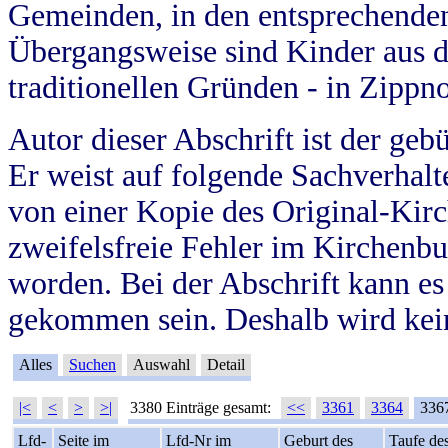
Gemeinden, in den entsprechende
Übergangsweise sind Kinder aus 
traditionellen Gründen - in Zippn
Autor dieser Abschrift ist der geb
Er weist auf folgende Sachverhalte
von einer Kopie des Original-Kirc
zweifelsfreie Fehler im Kirchenbuc
worden. Bei der Abschrift kann e
gekommen sein. Deshalb wird kein
Alles
Suchen
Auswahl
Detail
|<
<
>
>|
3380 Einträge gesamt:
<<
3361
3364
336
Lfd-
Seite im
Lfd-Nr im
Geburt des
Taufe de