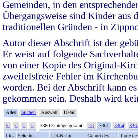
Gemeinden, in den entsprechende
Übergangsweise sind Kinder aus 
traditionellen Gründen - in Zippn
Autor dieser Abschrift ist der geb
Er weist auf folgende Sachverhalte
von einer Kopie des Original-Kirc
zweifelsfreie Fehler im Kirchenbuc
worden. Bei der Abschrift kann e
gekommen sein. Deshalb wird kein
Alles
Suchen
Auswahl
Detail
|<
<
>
>|
3380 Einträge gesamt:
<<
3361
3364
336
Lfd-
Seite im
Lfd-Nr im
Geburt des
Taufe de