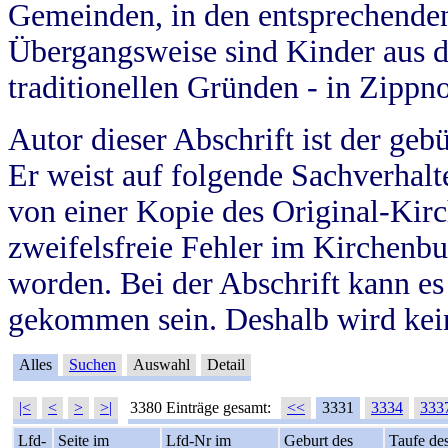
Gemeinden, in den entsprechende
Übergangsweise sind Kinder aus 
traditionellen Gründen - in Zippn
Autor dieser Abschrift ist der geb
Er weist auf folgende Sachverhalte
von einer Kopie des Original-Kirc
zweifelsfreie Fehler im Kirchenbuc
worden. Bei der Abschrift kann e
gekommen sein. Deshalb wird kein
Alles
Suchen
Auswahl
Detail
|<
<
>
>|
3380 Einträge gesamt:
<<
3331
3334
333
Lfd-
Seite im
Lfd-Nr im
Geburt des
Taufe de