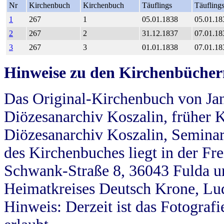
Nr
Kirchenbuch
Kirchenbuch
Täuflings
Täufling
1
267
1
05.01.1838
05.01.18
2
267
2
31.12.1837
07.01.18
3
267
3
01.01.1838
07.01.18
Hinweise zu den Kirchenbücher
Das Original-Kirchenbuch von Jan
Diözesanarchiv Koszalin, früher Kö
Diözesanarchiv Koszalin, Seminar
des Kirchenbuches liegt in der Fr
Schwank-Straße 8, 36043 Fulda u
Heimatkreises Deutsch Krone, Lu
Hinweis: Derzeit ist das Fotograf