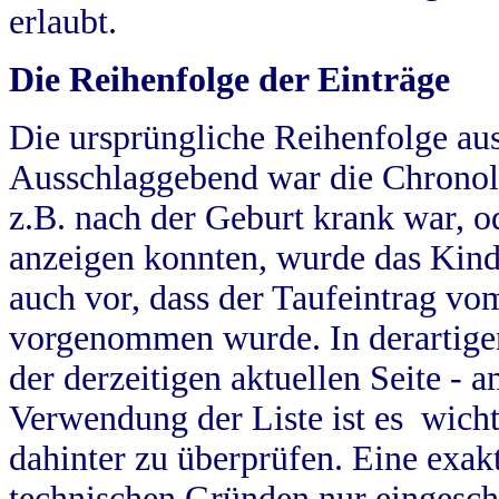
erlaubt.
Die Reihenfolge der Einträge
Die ursprüngliche Reihenfolge au
Ausschlaggebend war die Chronol
z.B. nach der Geburt krank war, od
anzeigen konnten, wurde das Kind
auch vor, dass der Taufeintrag vo
vorgenommen wurde. In derartigen
der derzeitigen aktuellen Seite -
Verwendung der Liste ist es wich
dahinter zu überprüfen. Eine exa
technischen Gründen nur eingesch