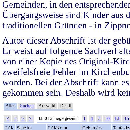
Gemeinden, in den entsprechende
Übergangsweise sind Kinder aus 
traditionellen Gründen - in Zippn
Autor dieser Abschrift ist der geb
Er weist auf folgende Sachverhalte
von einer Kopie des Original-Kirc
zweifelsfreie Fehler im Kirchenbuc
worden. Bei der Abschrift kann e
gekommen sein. Deshalb wird kein
Alles
Suchen
Auswahl
Detail
|<
<
>
>|
3380 Einträge gesamt:
1
4
7
10
13
16
Lfd-
Seite im
Lfd-Nr im
Geburt des
Taufe de