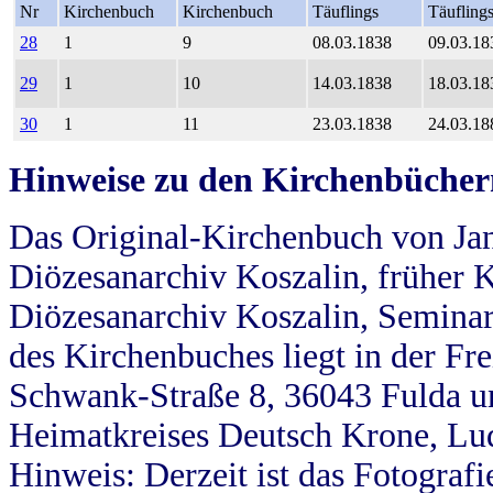
Nr
Kirchenbuch
Kirchenbuch
Täuflings
Täufling
28
1
9
08.03.1838
09.03.18
29
1
10
14.03.1838
18.03.18
30
1
11
23.03.1838
24.03.18
Hinweise zu den Kirchenbücher
Das Original-Kirchenbuch von Jan
Diözesanarchiv Koszalin, früher Kö
Diözesanarchiv Koszalin, Seminar
des Kirchenbuches liegt in der Fr
Schwank-Straße 8, 36043 Fulda u
Heimatkreises Deutsch Krone, Lu
Hinweis: Derzeit ist das Fotograf