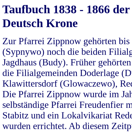
Taufbuch 1838 - 1866 der
Deutsch Krone
Zur Pfarrei Zippnow gehörten bi
(Sypnywo) noch die beiden Filial
Jagdhaus (Budy). Früher gehörten 
die Filialgemeinden Doderlage (D
Klawittersdorf (Glowaczewo), Red
Die Pfarrei Zippnow wurde im Jah
selbständige Pfarrei Freudenfier m
Stabitz und ein Lokalvikariat Red
wurden errichtet. Ab diesem Zeitp