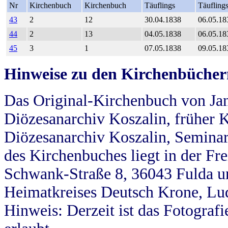
Nr
Kirchenbuch
Kirchenbuch
Täuflings
Täufling
43
2
12
30.04.1838
06.05.18
44
2
13
04.05.1838
06.05.18
45
3
1
07.05.1838
09.05.18
Hinweise zu den Kirchenbücher
Das Original-Kirchenbuch von Jan
Diözesanarchiv Koszalin, früher Kö
Diözesanarchiv Koszalin, Seminar
des Kirchenbuches liegt in der Fr
Schwank-Straße 8, 36043 Fulda u
Heimatkreises Deutsch Krone, Lu
Hinweis: Derzeit ist das Fotograf