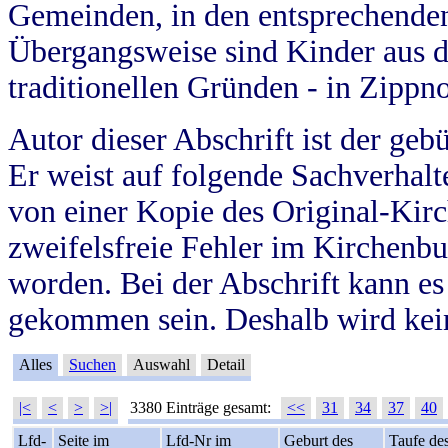
Gemeinden, in den entsprechende
Übergangsweise sind Kinder aus 
traditionellen Gründen - in Zippn
Autor dieser Abschrift ist der geb
Er weist auf folgende Sachverhalte
von einer Kopie des Original-Kirc
zweifelsfreie Fehler im Kirchenbuc
worden. Bei der Abschrift kann e
gekommen sein. Deshalb wird kein
Alles
Suchen
Auswahl
Detail
|<
<
>
>|
3380 Einträge gesamt:
<<
31
34
37
40
Lfd-
Seite im
Lfd-Nr im
Geburt des
Taufe de