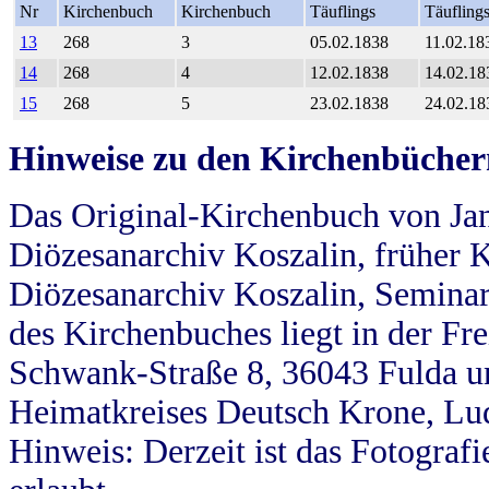
Nr
Kirchenbuch
Kirchenbuch
Täuflings
Täufling
13
268
3
05.02.1838
11.02.18
14
268
4
12.02.1838
14.02.18
15
268
5
23.02.1838
24.02.18
Hinweise zu den Kirchenbücher
Das Original-Kirchenbuch von Jan
Diözesanarchiv Koszalin, früher Kö
Diözesanarchiv Koszalin, Seminar
des Kirchenbuches liegt in der Fr
Schwank-Straße 8, 36043 Fulda u
Heimatkreises Deutsch Krone, Lu
Hinweis: Derzeit ist das Fotograf