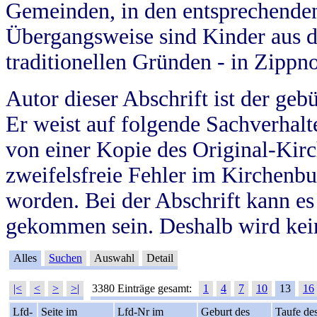
Gemeinden, in den entsprechende
Übergangsweise sind Kinder aus 
traditionellen Gründen - in Zippn
Autor dieser Abschrift ist der geb
Er weist auf folgende Sachverhalte
von einer Kopie des Original-Kirc
zweifelsfreie Fehler im Kirchenbuc
worden. Bei der Abschrift kann e
gekommen sein. Deshalb wird kein
Alles
Suchen
Auswahl
Detail
|<
<
>
>|
3380 Einträge gesamt:
1
4
7
10
13
16
Lfd-
Seite im
Lfd-Nr im
Geburt des
Taufe de