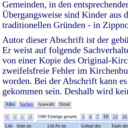
Gemeinden, in den entsprechende
Übergangsweise sind Kinder aus 
traditionellen Gründen - in Zippn
Autor dieser Abschrift ist der geb
Er weist auf folgende Sachverhalte
von einer Kopie des Original-Kirc
zweifelsfreie Fehler im Kirchenbuc
worden. Bei der Abschrift kann e
gekommen sein. Deshalb wird kein
Alles
Suchen
Auswahl
Detail
|<
<
>
>|
3380 Einträge gesamt:
1
4
7
10
13
16
Lfd-
Seite im
Lfd-Nr im
Geburt des
Taufe de