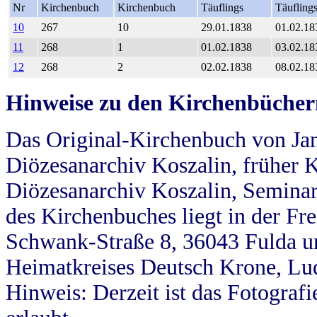
Nr
Kirchenbuch
Kirchenbuch
Täuflings
Täufling
10
267
10
29.01.1838
01.02.18
11
268
1
01.02.1838
03.02.18
12
268
2
02.02.1838
08.02.18
Hinweise zu den Kirchenbücher
Das Original-Kirchenbuch von Jan
Diözesanarchiv Koszalin, früher Kö
Diözesanarchiv Koszalin, Seminar
des Kirchenbuches liegt in der Fr
Schwank-Straße 8, 36043 Fulda u
Heimatkreises Deutsch Krone, Lu
Hinweis: Derzeit ist das Fotograf