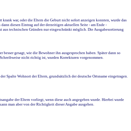
krank war, oder die Eltern die Geburt nicht sofort anzeigen konnten, wurde das
ann diesen Eintrag auf der derzeitigen aktuellen Seite - am Ende -
st aus technischen Gründen nur eingeschränkt möglich. Die Ausgabesortierung
r besser gesagt, wie die Bewohner ihn ausgesprochen haben. Später dann so
e Schreibweise nicht richtig ist, wurden Korrekturen vorgenommen.
r Spalte Wohnort der Eltern, grundsätzlich der deutsche Ortsname eingetragen.
rtsangabe der Eltern vorliegt, wenn diese auch angegeben wurde. Hierbei wurde
d kann man aber von der Richtigkeit dieser Angabe ausgehen.