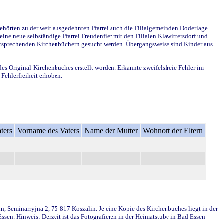
ehörten zu der weit ausgedehnten Pfarrei auch die Filialgemeinden Doderlage
ine neue selbständige Pfarrei Freudenfier mit den Filialen Klawittersdorf und
 entsprechenden Kirchenbüchern gesucht werden. Übergangsweise sind Kinder aus
des Original-Kirchenbuches erstellt worden. Erkannte zweifelsfreie Fehler im
Fehlerfreiheit erhoben.
ters
Vorname des Vaters
Name der Mutter
Wohnort der Eltern
in, Seminarryjna 2, 75-817 Koszalin. Je eine Kopie des Kirchenbuches liegt in der
en. Hinweis: Derzeit ist das Fotografieren in der Heimatstube in Bad Essen