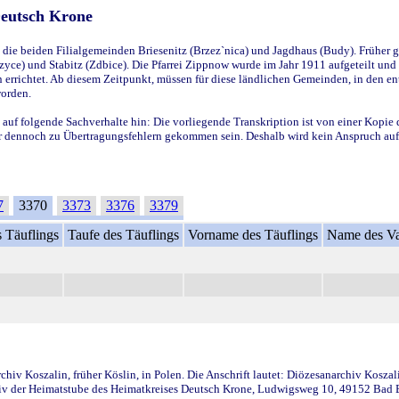
Deutsch Krone
ie beiden Filialgemeinden Briesenitz (Brzez`nica) und Jagdhaus (Budy). Früher g
yce) und Stabitz (Zdbice). Die Pfarrei Zippnow wurde im Jahr 1911 aufgeteilt und e
en errichtet. Ab diesem Zeitpunkt, müssen für diese ländlichen Gemeinden, in den
worden.
 auf folgende Sachverhalte hin: Die vorliegende Transkription ist von einer Kopie 
aber dennoch zu Übertragungsfehlern gekommen sein. Deshalb wird kein Anspruch auf 
7
3370
3373
3376
3379
 Täuflings
Taufe des Täuflings
Vorname des Täuflings
Name des Va
iv Koszalin, früher Köslin, in Polen. Die Anschrift lautet: Diözesanarchiv Koszal
v der Heimatstube des Heimatkreises Deutsch Krone, Ludwigsweg 10, 49152 Bad Ess