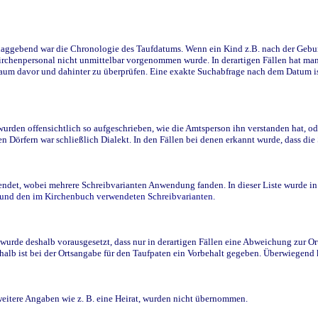
ggebend war die Chronologie des Taufdatums. Wenn ein Kind z.B. nach der Geburt 
rchenpersonal nicht unmittelbar vorgenommen wurde. In derartigen Fällen hat man d
raum davor und dahinter zu überprüfen. Eine exakte Suchabfrage nach dem Datum i
den offensichtlich so aufgeschrieben, wie die Amtsperson ihn verstanden hat, ode
n Dörfern war schließlich Dialekt. In den Fällen bei denen erkannt wurde, dass di
t, wobei mehrere Schreibvarianten Anwendung fanden. In dieser Liste wurde in de
n und den im Kirchenbuch verwendeten Schreibvarianten.
wurde deshalb vorausgesetzt, dass nur in derartigen Fällen eine Abweichung zur O
eshalb ist bei der Ortsangabe für den Taufpaten ein Vorbehalt gegeben. Überwiegen
weitere Angaben wie z. B. eine Heirat, wurden nicht übernommen.