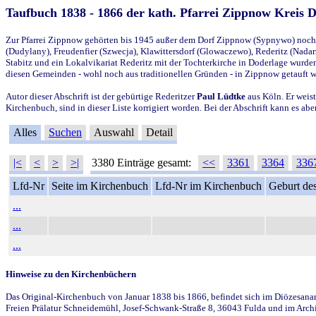
Taufbuch 1838 - 1866 der kath. Pfarrei Zippnow Kreis 
Zur Pfarrei Zippnow gehörten bis 1945 außer dem Dorf Zippnow (Sypnywo) noch d
(Dudylany), Freudenfier (Szwecja), Klawittersdorf (Glowaczewo), Rederitz (Nadarz
Stabitz und ein Lokalvikariat Rederitz mit der Tochterkirche in Doderlage wurd
diesen Gemeinden - wohl noch aus traditionellen Gründen - in Zippnow getauft 
Autor dieser Abschrift ist der gebürtige Rederitzer
Paul Lüdtke
aus Köln. Er weist
Kirchenbuch, sind in dieser Liste korrigiert worden. Bei der Abschrift kann es 
Alles
Suchen
Auswahl
Detail
|<
<
>
>|
3380 Einträge gesamt:
<<
3361
3364
336
Lfd-Nr
Seite im Kirchenbuch
Lfd-Nr im Kirchenbuch
Geburt des
...
...
...
Hinweise zu den Kirchenbüchern
Das Original-Kirchenbuch von Januar 1838 bis 1866, befindet sich im Diözesanarch
Freien Prälatur Schneidemühl, Josef-Schwank-Straße 8, 36043 Fulda und im Archi