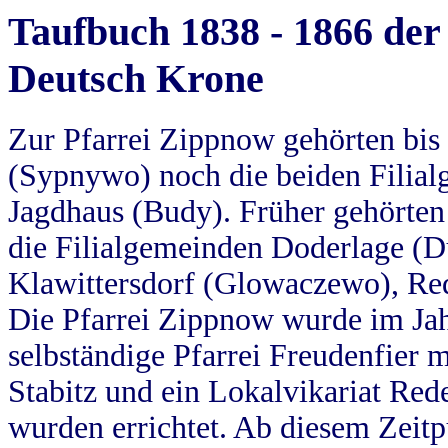
Taufbuch 1838 - 1866 der
Deutsch Krone
Zur Pfarrei Zippnow gehörten bi
(Sypnywo) noch die beiden Filial
Jagdhaus (Budy). Früher gehörten 
die Filialgemeinden Doderlage (D
Klawittersdorf (Glowaczewo), Red
Die Pfarrei Zippnow wurde im Jah
selbständige Pfarrei Freudenfier m
Stabitz und ein Lokalvikariat Red
wurden errichtet. Ab diesem Zeitp