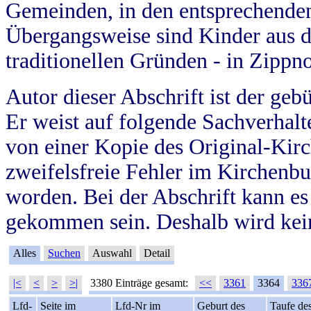
Gemeinden, in den entsprechende
Übergangsweise sind Kinder aus 
traditionellen Gründen - in Zippn
Autor dieser Abschrift ist der geb
Er weist auf folgende Sachverhalte
von einer Kopie des Original-Kirc
zweifelsfreie Fehler im Kirchenbuc
worden. Bei der Abschrift kann e
gekommen sein. Deshalb wird kein
Alles
Suchen
Auswahl
Detail
|<
<
>
>|
3380 Einträge gesamt:
<<
3361
3364
336
Lfd-
Seite im
Lfd-Nr im
Geburt des
Taufe de