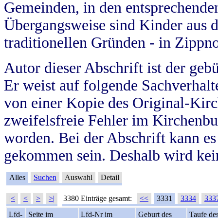
Gemeinden, in den entsprechende
Übergangsweise sind Kinder aus 
traditionellen Gründen - in Zippn
Autor dieser Abschrift ist der geb
Er weist auf folgende Sachverhalte
von einer Kopie des Original-Kirc
zweifelsfreie Fehler im Kirchenbuc
worden. Bei der Abschrift kann e
gekommen sein. Deshalb wird kein
Alles
Suchen
Auswahl
Detail
|<
<
>
>|
3380 Einträge gesamt:
<<
3331
3334
333
Lfd-
Seite im
Lfd-Nr im
Geburt des
Taufe de