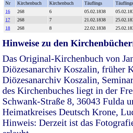
Nr
Kirchenbuch
Kirchenbuch
Täuflings
Täufling
16
268
6
05.02.1838
05.02.18
17
268
7
21.02.1838
25.02.18
18
268
8
22.02.1838
25.02.18
Hinweise zu den Kirchenbücher
Das Original-Kirchenbuch von Jan
Diözesanarchiv Koszalin, früher Kö
Diözesanarchiv Koszalin, Seminar
des Kirchenbuches liegt in der Fr
Schwank-Straße 8, 36043 Fulda u
Heimatkreises Deutsch Krone, Lu
Hinweis: Derzeit ist das Fotograf