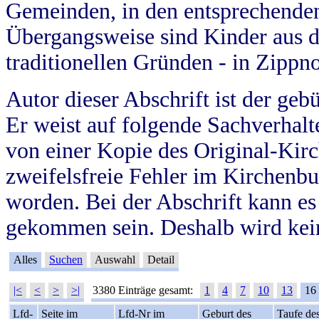
Gemeinden, in den entsprechende
Übergangsweise sind Kinder aus 
traditionellen Gründen - in Zippn
Autor dieser Abschrift ist der geb
Er weist auf folgende Sachverhalte
von einer Kopie des Original-Kirc
zweifelsfreie Fehler im Kirchenbuc
worden. Bei der Abschrift kann e
gekommen sein. Deshalb wird kein
Alles
Suchen
Auswahl
Detail
|<
<
>
>|
3380 Einträge gesamt:
1
4
7
10
13
16
Lfd-
Seite im
Lfd-Nr im
Geburt des
Taufe de