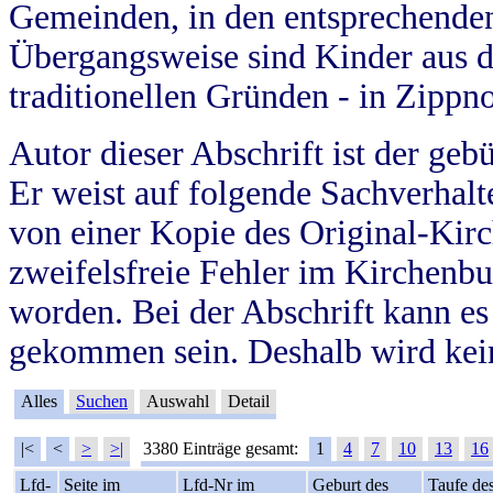
Gemeinden, in den entsprechende
Übergangsweise sind Kinder aus 
traditionellen Gründen - in Zippn
Autor dieser Abschrift ist der geb
Er weist auf folgende Sachverhalte
von einer Kopie des Original-Kirc
zweifelsfreie Fehler im Kirchenbuc
worden. Bei der Abschrift kann e
gekommen sein. Deshalb wird kein
Alles
Suchen
Auswahl
Detail
|<
<
>
>|
3380 Einträge gesamt:
1
4
7
10
13
16
Lfd-
Seite im
Lfd-Nr im
Geburt des
Taufe de