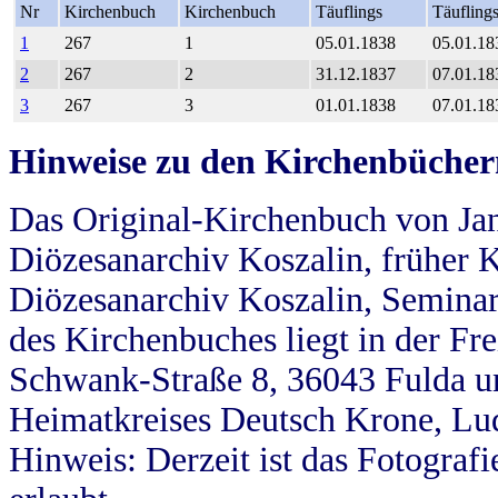
Nr
Kirchenbuch
Kirchenbuch
Täuflings
Täufling
1
267
1
05.01.1838
05.01.18
2
267
2
31.12.1837
07.01.18
3
267
3
01.01.1838
07.01.18
Hinweise zu den Kirchenbücher
Das Original-Kirchenbuch von Jan
Diözesanarchiv Koszalin, früher Kö
Diözesanarchiv Koszalin, Seminar
des Kirchenbuches liegt in der Fr
Schwank-Straße 8, 36043 Fulda u
Heimatkreises Deutsch Krone, Lu
Hinweis: Derzeit ist das Fotograf