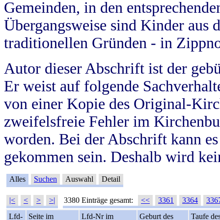
Gemeinden, in den entsprechende
Übergangsweise sind Kinder aus 
traditionellen Gründen - in Zippn
Autor dieser Abschrift ist der geb
Er weist auf folgende Sachverhalte
von einer Kopie des Original-Kirc
zweifelsfreie Fehler im Kirchenbuc
worden. Bei der Abschrift kann e
gekommen sein. Deshalb wird kein
Alles
Suchen
Auswahl
Detail
|<
<
>
>|
3380 Einträge gesamt:
<<
3361
3364
336
Lfd-
Seite im
Lfd-Nr im
Geburt des
Taufe de