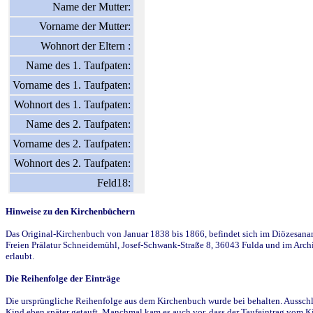
Name der Mutter:
Vorname der Mutter:
Wohnort der Eltern :
Name des 1. Taufpaten:
Vorname des 1. Taufpaten:
Wohnort des 1. Taufpaten:
Name des 2. Taufpaten:
Vorname des 2. Taufpaten:
Wohnort des 2. Taufpaten:
Feld18:
Hinweise zu den Kirchenbüchern
Das Original-Kirchenbuch von Januar 1838 bis 1866, befindet sich im Diözesanarch
Freien Prälatur Schneidemühl, Josef-Schwank-Straße 8, 36043 Fulda und im Archi
erlaubt.
Die Reihenfolge der Einträge
Die ursprüngliche Reihenfolge aus dem Kirchenbuch wurde bei behalten. Ausschla
Kind eben später getauft. Manchmal kam es auch vor, dass der Taufeintrag vom Ki