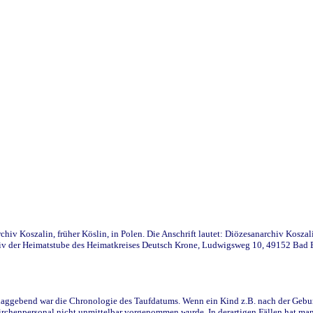
iv Koszalin, früher Köslin, in Polen. Die Anschrift lautet: Diözesanarchiv Koszal
v der Heimatstube des Heimatkreises Deutsch Krone, Ludwigsweg 10, 49152 Bad Ess
ggebend war die Chronologie des Taufdatums. Wenn ein Kind z.B. nach der Geburt 
rchenpersonal nicht unmittelbar vorgenommen wurde. In derartigen Fällen hat man d