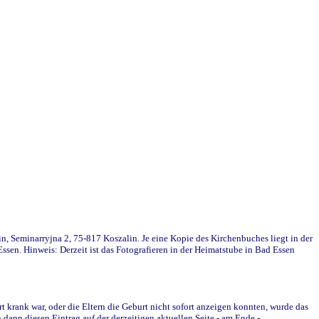
in, Seminarryjna 2, 75-817 Koszalin. Je eine Kopie des Kirchenbuches liegt in der
en. Hinweis: Derzeit ist das Fotografieren in der Heimatstube in Bad Essen
krank war, oder die Eltern die Geburt nicht sofort anzeigen konnten, wurde das
ann diesen Eintrag auf der derzeitigen aktuellen Seite - am Ende -