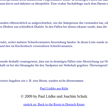
raum davor und dahinter zu überprüfen. Eine exakte Suchabfrage nach dem Datum i
den offensichtlich so aufgeschrieben, wie die Amtsperson ihn verstanden hat, ode
n Dörfern war schließlich Dialekt. In den Fällen bei denen erkannt wurde, dass di
t, wobei mehrere Schreibvarianten Anwendung fanden. In dieser Liste wurde in de
n und den im Kirchenbuch verwendeten Schreibvarianten.
wurde deshalb vorausgesetzt, dass nur in derartigen Fällen eine Abweichung zur O
eshalb ist bei der Ortsangabe für den Taufpaten ein Vorbehalt gegeben. Überwiegen
weitere Angaben wie z. B. eine Heirat, wurden nicht übernommen.
Paul Lüdtke aus Köln
© 2009 by Paul Lüdke und Joachim Schulz
zurück zu: Back to the Roots in Deutsch Krone