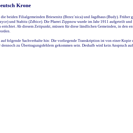
Deutsch Krone
ie beiden Filialgemeinden Briesenitz (Brzez`nica) und Jagdhaus (Budy). Früher g
yce) und Stabitz (Zdbice). Die Pfarrei Zippnow wurde im Jahr 1911 aufgeteilt und e
en errichtet. Ab diesem Zeitpunkt, müssen für diese ländlichen Gemeinden, in den
worden.
 auf folgende Sachverhalte hin: Die vorliegende Transkription ist von einer Kopie 
aber dennoch zu Übertragungsfehlern gekommen sein. Deshalb wird kein Anspruch auf 