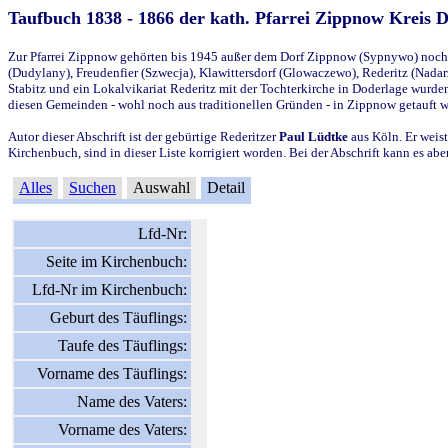
Taufbuch 1838 - 1866 der kath. Pfarrei Zippnow Kreis 
Zur Pfarrei Zippnow gehörten bis 1945 außer dem Dorf Zippnow (Sypnywo) noch d
(Dudylany), Freudenfier (Szwecja), Klawittersdorf (Glowaczewo), Rederitz (Nadarz
Stabitz und ein Lokalvikariat Rederitz mit der Tochterkirche in Doderlage wurd
diesen Gemeinden - wohl noch aus traditionellen Gründen - in Zippnow getauft 
Autor dieser Abschrift ist der gebürtige Rederitzer
Paul Lüdtke
aus Köln. Er weist
Kirchenbuch, sind in dieser Liste korrigiert worden. Bei der Abschrift kann es 
Alles
Suchen
Auswahl
Detail
Lfd-Nr:
Seite im Kirchenbuch:
Lfd-Nr im Kirchenbuch:
Geburt des Täuflings:
Taufe des Täuflings:
Vorname des Täuflings:
Name des Vaters:
Vorname des Vaters: