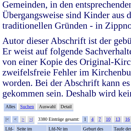
Gemeinden, in den entsprechende
Übergangsweise sind Kinder aus 
traditionellen Gründen - in Zippn
Autor dieser Abschrift ist der geb
Er weist auf folgende Sachverhalte
von einer Kopie des Original-Kirc
zweifelsfreie Fehler im Kirchenbuc
worden. Bei der Abschrift kann e
gekommen sein. Deshalb wird kein
Alles
Suchen
Auswahl
Detail
|<
<
>
>|
3380 Einträge gesamt:
1
4
7
10
13
16
Lfd-
Seite im
Lfd-Nr im
Geburt des
Taufe de