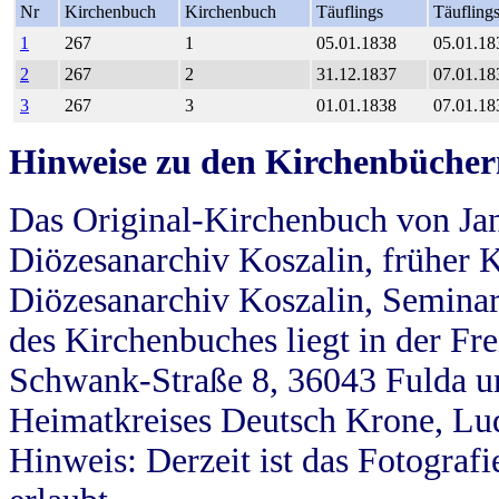
Nr
Kirchenbuch
Kirchenbuch
Täuflings
Täufling
1
267
1
05.01.1838
05.01.18
2
267
2
31.12.1837
07.01.18
3
267
3
01.01.1838
07.01.18
Hinweise zu den Kirchenbücher
Das Original-Kirchenbuch von Jan
Diözesanarchiv Koszalin, früher Kö
Diözesanarchiv Koszalin, Seminar
des Kirchenbuches liegt in der Fr
Schwank-Straße 8, 36043 Fulda u
Heimatkreises Deutsch Krone, Lu
Hinweis: Derzeit ist das Fotograf