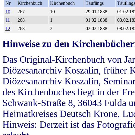
Nr
Kirchenbuch
Kirchenbuch
Täuflings
Täufling
10
267
10
29.01.1838
01.02.18
11
268
1
01.02.1838
03.02.18
12
268
2
02.02.1838
08.02.18
Hinweise zu den Kirchenbücher
Das Original-Kirchenbuch von Jan
Diözesanarchiv Koszalin, früher Kö
Diözesanarchiv Koszalin, Seminar
des Kirchenbuches liegt in der Fr
Schwank-Straße 8, 36043 Fulda u
Heimatkreises Deutsch Krone, Lu
Hinweis: Derzeit ist das Fotograf