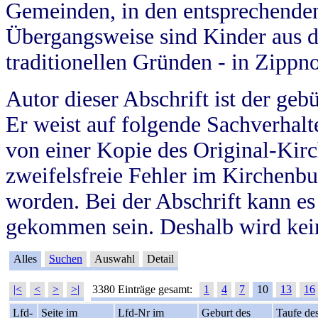
Gemeinden, in den entsprechende
Übergangsweise sind Kinder aus 
traditionellen Gründen - in Zippn
Autor dieser Abschrift ist der geb
Er weist auf folgende Sachverhalte
von einer Kopie des Original-Kirc
zweifelsfreie Fehler im Kirchenbuc
worden. Bei der Abschrift kann e
gekommen sein. Deshalb wird kein
Alles
Suchen
Auswahl
Detail
|<
<
>
>|
3380 Einträge gesamt:
1
4
7
10
13
16
Lfd-
Seite im
Lfd-Nr im
Geburt des
Taufe de