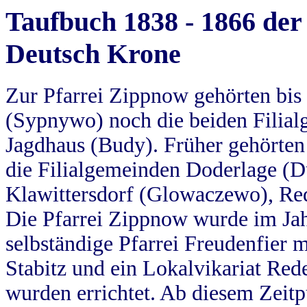
Taufbuch 1838 - 1866 der
Deutsch Krone
Zur Pfarrei Zippnow gehörten bi
(Sypnywo) noch die beiden Filial
Jagdhaus (Budy). Früher gehörten 
die Filialgemeinden Doderlage (D
Klawittersdorf (Glowaczewo), Red
Die Pfarrei Zippnow wurde im Jah
selbständige Pfarrei Freudenfier m
Stabitz und ein Lokalvikariat Red
wurden errichtet. Ab diesem Zeitp