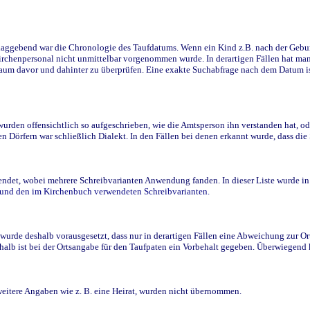
ggebend war die Chronologie des Taufdatums. Wenn ein Kind z.B. nach der Geburt 
rchenpersonal nicht unmittelbar vorgenommen wurde. In derartigen Fällen hat man d
raum davor und dahinter zu überprüfen. Eine exakte Suchabfrage nach dem Datum i
den offensichtlich so aufgeschrieben, wie die Amtsperson ihn verstanden hat, ode
n Dörfern war schließlich Dialekt. In den Fällen bei denen erkannt wurde, dass di
t, wobei mehrere Schreibvarianten Anwendung fanden. In dieser Liste wurde in de
n und den im Kirchenbuch verwendeten Schreibvarianten.
wurde deshalb vorausgesetzt, dass nur in derartigen Fällen eine Abweichung zur O
eshalb ist bei der Ortsangabe für den Taufpaten ein Vorbehalt gegeben. Überwiegen
weitere Angaben wie z. B. eine Heirat, wurden nicht übernommen.