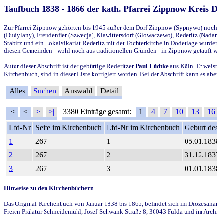
Taufbuch 1838 - 1866 der kath. Pfarrei Zippnow Kreis 
Zur Pfarrei Zippnow gehörten bis 1945 außer dem Dorf Zippnow (Sypnywo) noch d
(Dudylany), Freudenfier (Szwecja), Klawittersdorf (Glowaczewo), Rederitz (Nadarz
Stabitz und ein Lokalvikariat Rederitz mit der Tochterkirche in Doderlage wurd
diesen Gemeinden - wohl noch aus traditionellen Gründen - in Zippnow getauft 
Autor dieser Abschrift ist der gebürtige Rederitzer
Paul Lüdtke
aus Köln. Er weist
Kirchenbuch, sind in dieser Liste korrigiert worden. Bei der Abschrift kann es 
Alles
Suchen
Auswahl
Detail
|<
<
>
>|
3380 Einträge gesamt:
1
4
7
10
13
16
Lfd-Nr
Seite im Kirchenbuch
Lfd-Nr im Kirchenbuch
Geburt des
1
267
1
05.01.183
2
267
2
31.12.183
3
267
3
01.01.183
Hinweise zu den Kirchenbüchern
Das Original-Kirchenbuch von Januar 1838 bis 1866, befindet sich im Diözesanarch
Freien Prälatur Schneidemühl, Josef-Schwank-Straße 8, 36043 Fulda und im Archi