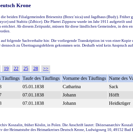
Deutsch Krone
ie beiden Filialgemeinden Briesenitz (Brzez`nica) und Jagdhaus (Budy). Früher g
yce) und Stabitz (Zdbice). Die Pfarrei Zippnow wurde im Jahr 1911 aufgeteilt und e
en errichtet. Ab diesem Zeitpunkt, müssen für diese ländlichen Gemeinden, in den
worden.
 auf folgende Sachverhalte hin: Die vorliegende Transkription ist von einer Kopie 
aber dennoch zu Übertragungsfehlern gekommen sein. Deshalb wird kein Anspruch auf 
19
22
25
28
>>
 Täuflings
Taufe des Täuflings
Vorname des Täuflings
Name des Va
8
05.01.1838
Catharina
Sack
7
07.01.1838
Johann
Höfft
8
07.01.1838
Johann
Heidkrüger
iv Koszalin, früher Köslin, in Polen. Die Anschrift lautet: Diözesanarchiv Koszal
v der Heimatstube des Heimatkreises Deutsch Krone, Ludwigsweg 10, 49152 Bad Ess