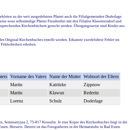
ehörten zu der weit ausgedehnten Pfarrei auch die Filialgemeinden Doderlage
ine neue selbständige Pfarrei Freudenfier mit den Filialen Klawittersdorf und
 entsprechenden Kirchenbüchern gesucht werden. Übergangsweise sind Kinder aus
des Original-Kirchenbuches erstellt worden. Erkannte zweifelsfreie Fehler im
Fehlerfreiheit erhoben.
ters
Vorname des Vaters
Name der Mutter
Wohnort der Eltern
Martin
Katritzke
Zippnow
Martin
Klawun
Rederitz
Lorenz
Schulz
Doderlage
in, Seminarryjna 2, 75-817 Koszalin. Je eine Kopie des Kirchenbuches liegt in der
en. Hinweis: Derzeit ist das Fotografieren in der Heimatstube in Bad Essen