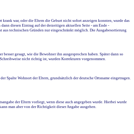
krank war, oder die Eltern die Geburt nicht sofort anzeigen konnten, wurde das
ann diesen Eintrag auf der derzeitigen aktuellen Seite - am Ende -
st aus technischen Gründen nur eingeschränkt möglich. Die Ausgabesortierung
r besser gesagt, wie die Bewohner ihn ausgesprochen haben. Später dann so
e Schreibweise nicht richtig ist, wurden Korrekturen vorgenommen.
r Spalte Wohnort der Eltern, grundsätzlich der deutsche Ortsname eingetragen.
rtsangabe der Eltern vorliegt, wenn diese auch angegeben wurde. Hierbei wurde
d kann man aber von der Richtigkeit dieser Angabe ausgehen.